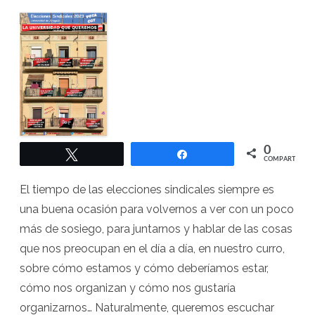
contigo
la
situación
del
PTGAS.
Mañana
estaremos
en
Veterinaria
0
Twittear
Compartir
COMPARTIR
El tiempo de las elecciones sindicales siempre es
una buena ocasión para volvernos a ver con un poco
más de sosiego, para juntarnos y hablar de las cosas
que nos preocupan en el día a día, en nuestro curro,
sobre cómo estamos y cómo deberíamos estar,
cómo nos organizan y cómo nos gustaría
organizarnos… Naturalmente, queremos escuchar