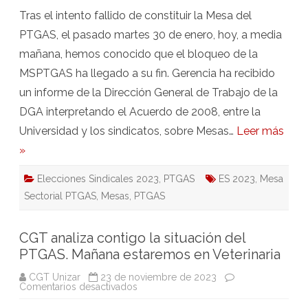
Tras el intento fallido de constituir la Mesa del
PTGAS, el pasado martes 30 de enero, hoy, a media
mañana, hemos conocido que el bloqueo de la
MSPTGAS ha llegado a su fin. Gerencia ha recibido
un informe de la Dirección General de Trabajo de la
DGA interpretando el Acuerdo de 2008, entre la
Universidad y los sindicatos, sobre Mesas…
Leer más
»
Elecciones Sindicales 2023
,
PTGAS
ES 2023
,
Mesa
Sectorial PTGAS
,
Mesas
,
PTGAS
CGT analiza contigo la situación del
PTGAS. Mañana estaremos en Veterinaria
CGT Unizar
23 de noviembre de 2023
en
Comentarios desactivados
CGT
analiza