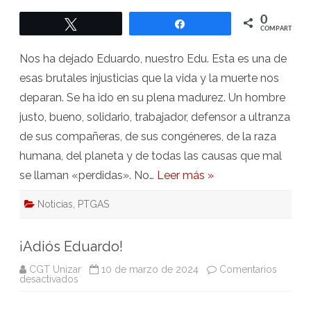
levis,
Edu
0
Twittear
Compartir
COMPARTIR
Nos ha dejado Eduardo, nuestro Edu. Esta es una de
esas brutales injusticias que la vida y la muerte nos
deparan. Se ha ido en su plena madurez. Un hombre
justo, bueno, solidario, trabajador, defensor a ultranza
de sus compañeras, de sus congéneres, de la raza
humana, del planeta y de todas las causas que mal
se llaman «perdidas». No…
Leer más »
Noticias
,
PTGAS
¡Adiós Eduardo!
CGT Unizar
10 de marzo de 2024
Comentarios
en
desactivados
¡Adiós
Eduardo!