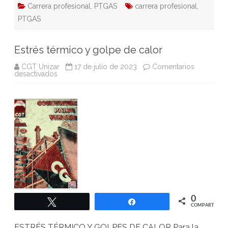
Carrera profesional
,
PTGAS
carrera profesional
,
PTGAS
Estrés térmico y golpe de calor
CGT Unizar
17 de julio de 2023
Comentarios
en
desactivados
Estrés
térmico
y
golpe
de
calor
0
Twittear
Compartir
COMPARTIR
ESTRÉS TÉRMICO Y GOLPES DE CALOR Para la