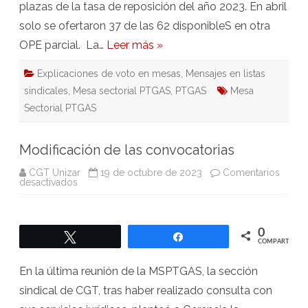
plazas de la tasa de reposición del año 2023. En abril
solo se ofertaron 37 de las 62 disponibleS en otra
OPE parcial. La…
Leer más »
Explicaciones de voto en mesas
,
Mensajes en listas
sindicales
,
Mesa sectorial PTGAS
,
PTGAS
Mesa
Sectorial PTGAS
Modificación de las convocatorias
CGT Unizar
19 de octubre de 2023
Comentarios
en
desactivados
Modificación
de
las
convocatorias
0
Twittear
Compartir
COMPARTIR
En la última reunión de la MSPTGAS, la sección
sindical de CGT, tras haber realizado consulta con