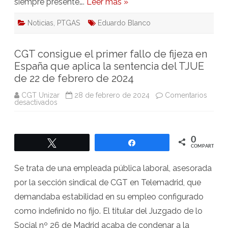
siempre presente….
Leer más »
Noticias
,
PTGAS
Eduardo Blanco
CGT consigue el primer fallo de fijeza en
España que aplica la sentencia del TJUE
de 22 de febrero de 2024
CGT Unizar
28 de febrero de 2024
Comentarios
en
desactivados
CGT
consigue
el
primer
fallo
0
Twittear
Compartir
de
COMPARTIR
fijeza
en
España
Se trata de una empleada pública laboral, asesorada
que
aplica
por la sección sindical de CGT en Telemadrid, que
la
sentencia
demandaba estabilidad en su empleo configurado
del
TJUE
como indefinido no fijo. El titular del Juzgado de lo
de
22
Social nº 26 de Madrid acaba de condenar a la