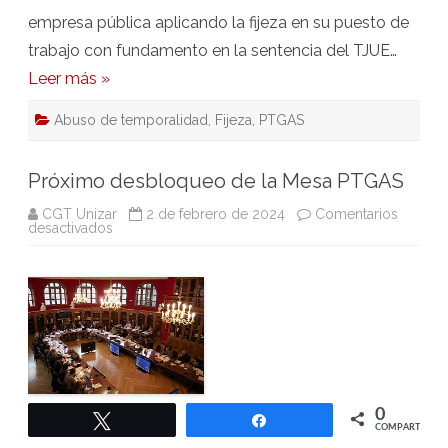
de
febrero
empresa pública aplicando la fijeza en su puesto de
de
2024
trabajo con fundamento en la sentencia del TJUE…
Leer más »
Abuso de temporalidad
,
Fijeza
,
PTGAS
Próximo desbloqueo de la Mesa PTGAS
CGT Unizar
2 de febrero de 2024
Comentarios
en
desactivados
Próximo
desbloqueo
de
la
Mesa
PTGAS
0
Twittear
Compartir
COMPARTIR