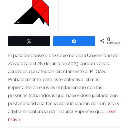
de
carrera
profesional
0
Twittear
Compartir
COMPARTIR
El pasado Consejo de Gobierno de la Universidad de
Zaragoza del 28 de junio de 2023 aprobó varios
acuerdos que afectan directamente al PTGAS.
Probablemente, para este colectivo, el más
importante de ellos es el relacionado con las
personas trabajadoras que, habiéndose jubilado con
posterioridad a la fecha de publicación de la injusta y
arbitraria sentencia del Tribunal Supremo que…
Leer
más »