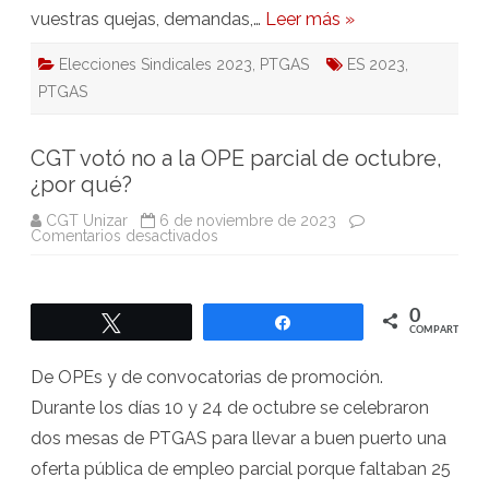
vuestras quejas, demandas,…
Leer más »
Elecciones Sindicales 2023
,
PTGAS
ES 2023
,
PTGAS
CGT votó no a la OPE parcial de octubre,
¿por qué?
CGT Unizar
6 de noviembre de 2023
en
Comentarios desactivados
CGT
votó
no
a
la
0
Twittear
Compartir
OPE
COMPARTIR
parcial
de
octubre,
De OPEs y de convocatorias de promoción.
¿por
qué?
Durante los días 10 y 24 de octubre se celebraron
dos mesas de PTGAS para llevar a buen puerto una
oferta pública de empleo parcial porque faltaban 25