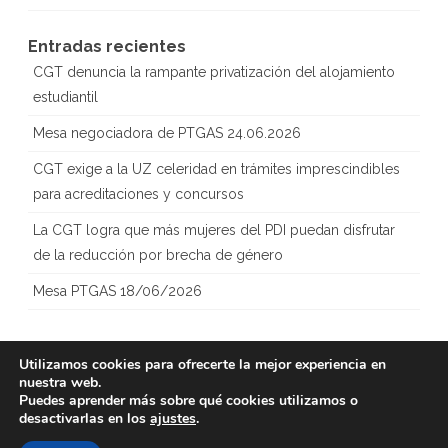
Entradas recientes
CGT denuncia la rampante privatización del alojamiento
estudiantil
Mesa negociadora de PTGAS 24.06.2026
CGT exige a la UZ celeridad en trámites imprescindibles
para acreditaciones y concursos
La CGT logra que más mujeres del PDI puedan disfrutar
de la reducción por brecha de género
Mesa PTGAS 18/06/2026
Utilizamos cookies para ofrecerte la mejor experiencia en
nuestra web.
Copyright 2023
CGT – Sección
Creado con
Puedes aprender más sobre qué cookies utilizamos o
Sindical Universidad
WordPress
desactivarlas en los
ajustes
.
de Zaragoza