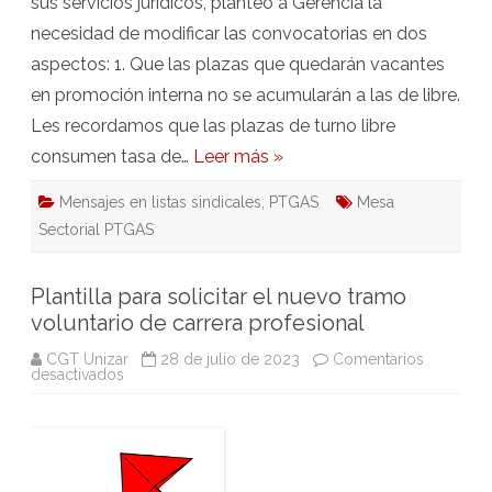
sus servicios jurídicos, planteó a Gerencia la
necesidad de modificar las convocatorias en dos
aspectos: 1. Que las plazas que quedarán vacantes
en promoción interna no se acumularán a las de libre.
Les recordamos que las plazas de turno libre
consumen tasa de…
Leer más »
Mensajes en listas sindicales
,
PTGAS
Mesa
Sectorial PTGAS
Plantilla para solicitar el nuevo tramo
voluntario de carrera profesional
CGT Unizar
28 de julio de 2023
Comentarios
en
desactivados
Plantilla
para
solicitar
el
nuevo
tramo
voluntario