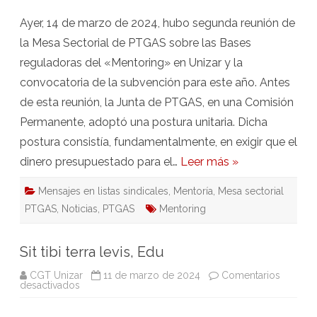
Ayer, 14 de marzo de 2024, hubo segunda reunión de
la Mesa Sectorial de PTGAS sobre las Bases
reguladoras del «Mentoring» en Unizar y la
convocatoria de la subvención para este año. Antes
de esta reunión, la Junta de PTGAS, en una Comisión
Permanente, adoptó una postura unitaria. Dicha
postura consistía, fundamentalmente, en exigir que el
dinero presupuestado para el…
Leer más »
Mensajes en listas sindicales
,
Mentoría
,
Mesa sectorial
PTGAS
,
Noticias
,
PTGAS
Mentoring
Sit tibi terra levis, Edu
CGT Unizar
11 de marzo de 2024
Comentarios
en
desactivados
Sit
tibi
terra