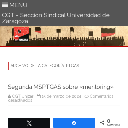
MENÚ
CGT – Sección Sindical Universidad de
Zaragoza
Ir
al
contenido
ARCHIVO DE LA CATEGORÍA:
PTGAS
Segunda MSPTGAS sobre «mentoring»
CGT Unizar
15 de marzo de 2024
Comentarios
en
desactivados
Segunda
MSPTGAS
sobre
«mentoring»
0
Twittear
Compartir
COMPARTIR