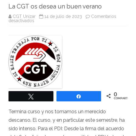
La CGT os desea un buen verano
CGT Unizar
14 de julio de 2023
Comentarios
en
desactivados
La
CGT
os
desea
un
buen
verano
0
Twittear
Compartir
COMPARTIR
Termina curso y nos tomamos un merecido
descanso. El curso, y en particular este semestre, ha
sido intenso. Para el PDI: Desde la firma del acuerdo