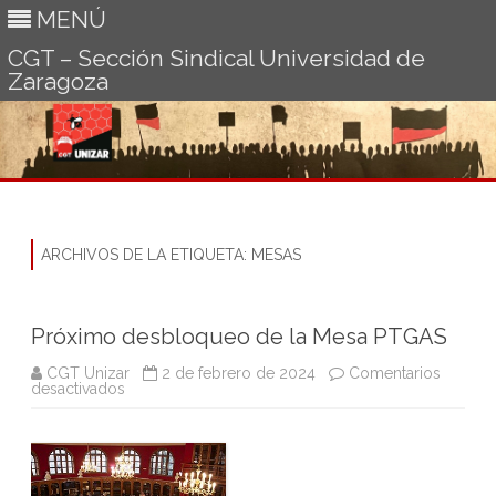
MENÚ
CGT – Sección Sindical Universidad de
Zaragoza
Ir
al
contenido
ARCHIVOS DE LA ETIQUETA:
MESAS
Próximo desbloqueo de la Mesa PTGAS
CGT Unizar
2 de febrero de 2024
Comentarios
en
desactivados
Próximo
desbloqueo
de
la
Mesa
PTGAS