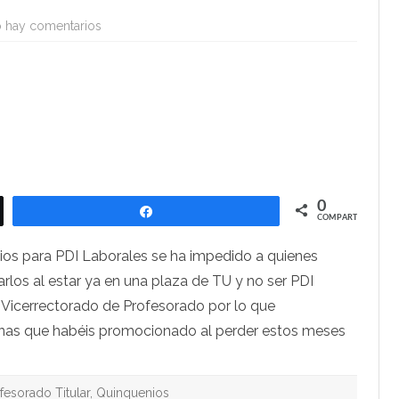
en
 hay comentarios
De
interés
para
nuevos
Profesores
Titulares
(19-
6-
2023)
0
Compartir
COMPARTIR
nios para PDI Laborales se ha impedido a quienes
rlos al estar ya en una plaza de TU y no ser PDI
 Vicerrectorado de Profesorado por lo que
nas que habéis promocionado al perder estos meses
fesorado Titular
,
Quinquenios