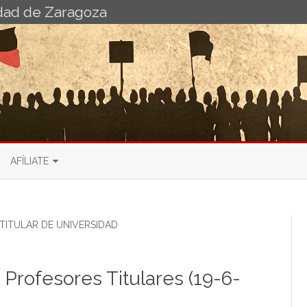
idad de Zaragoza
Ir
al
AFÍLIATE
contenido
 PDI
BOLETÍN DE AFILIACIÓN AL
SINDICATO DE
RIO
IO PDI
TITULAR DE UNIVERSIDAD
ADMINISTRACIONES PÚBLICAS
BOLETÍN DE AFILIACIÓN
SINDICATO DE ENSEÑANZA
 Profesores Titulares (19-6-