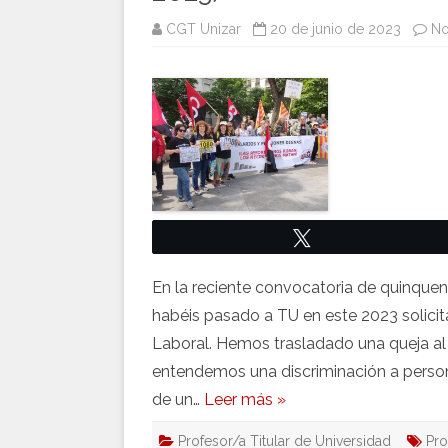
CGT Unizar
20 de junio de 2023
No
Twittear
En la reciente convocatoria de quinque
habéis pasado a TU en este 2023 solicita
Laboral. Hemos trasladado una queja al
entendemos una discriminación a perso
de un…
Leer más »
Profesor/a Titular de Universidad
Pro