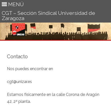
MENÚ
CGT – Sección Sindical Universidad de
Zaragoza
Ir
al
contenido
Contacto
Nos puedes encontrar en
cgt@unizar.es
Estamos físicamente en la calle Corona de Aragón
42, 2ª planta.