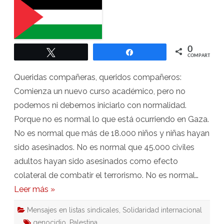
curso
con
normalidad
0
Twittear
Compartir
COMPARTIR
Queridas compañeras, queridos compañeros:
Comienza un nuevo curso académico, pero no
podemos ni debemos iniciarlo con normalidad.
Porque no es normal lo que está ocurriendo en Gaza.
No es normal que más de 18.000 niños y niñas hayan
sido asesinados. No es normal que 45.000 civiles
adultos hayan sido asesinados como efecto
colateral de combatir el terrorismo. No es normal…
Leer más »
Mensajes en listas sindicales
,
Solidaridad internacional
genocidio
,
Palestina