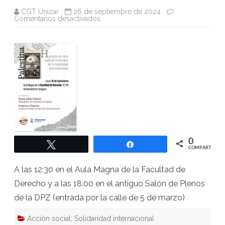
CGT Unizar
26 de septiembre de 2024
en
Comentarios desactivados
Lunes
30:
Dos
citas
en
Zaragoza
con
el
Embajador
de
Palestina
0
Twittear
Compartir
COMPARTIR
A las 12:30 en el Aula Magna de la Facultad de
Derecho y a las 18:00 en el antiguo Salón de Plenos
de la DPZ (entrada por la calle de 5 de marzo)
Acción social
,
Solidaridad internacional