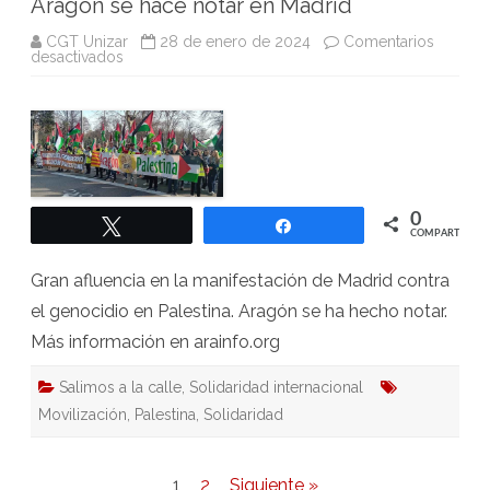
Aragón se hace notar en Madrid
CGT Unizar
28 de enero de 2024
Comentarios
en
desactivados
Aragón
se
hace
notar
en
Madrid
0
Twittear
Compartir
COMPARTIR
Gran afluencia en la manifestación de Madrid contra
el genocidio en Palestina. Aragón se ha hecho notar.
Más información en arainfo.org
Salimos a la calle
,
Solidaridad internacional
Movilización
,
Palestina
,
Solidaridad
Paginación
1
2
Siguiente »