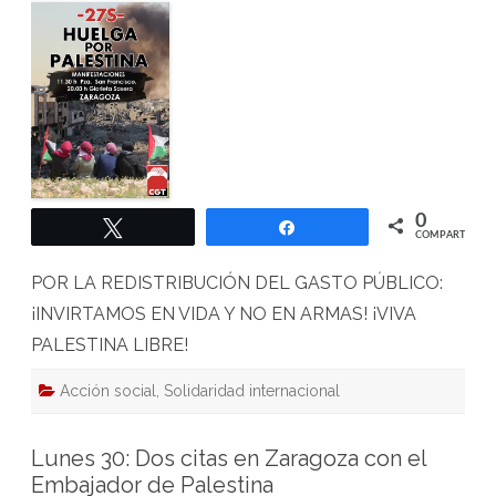
S:
HUELGA
GENERAL
por
PALESTINA
0
Twittear
Compartir
COMPARTIR
POR LA REDISTRIBUCIÓN DEL GASTO PÚBLICO:
¡INVIRTAMOS EN VIDA Y NO EN ARMAS! ¡VIVA
PALESTINA LIBRE!
Acción social
,
Solidaridad internacional
Lunes 30: Dos citas en Zaragoza con el
Embajador de Palestina