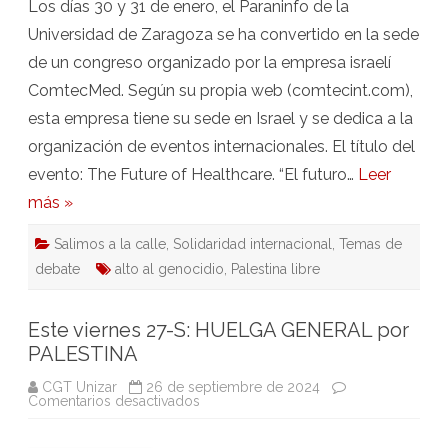
Los días 30 y 31 de enero, el Paraninfo de la
Universidad de Zaragoza se ha convertido en la sede
de un congreso organizado por la empresa israelí
ComtecMed. Según su propia web (comtecint.com),
esta empresa tiene su sede en Israel y se dedica a la
organización de eventos internacionales. El título del
evento: The Future of Healthcare. “El futuro…
Leer
más »
Salimos a la calle
,
Solidaridad internacional
,
Temas de
debate
alto al genocidio
,
Palestina libre
Este viernes 27-S: HUELGA GENERAL por
PALESTINA
CGT Unizar
26 de septiembre de 2024
en
Comentarios desactivados
Este
viernes
27-