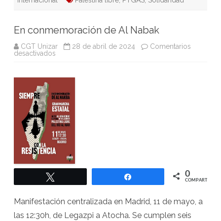
En conmemoración de Al Nabak
CGT Unizar
28 de abril de 2024
Comentarios
en
desactivados
En
conmemoración
de
Al
Nabak
0
Twittear
Compartir
COMPARTIR
Manifestación centralizada en Madrid, 11 de mayo, a
las 12:30h, de Legazpi a Atocha. Se cumplen seis