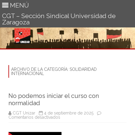
MENÚ
CGT – Sección Sindical Universidad de
Zaragoza
Ir
al
contenido
ARCHIVO DE LA CATEGORÍA:
SOLIDARIDAD
INTERNACIONAL
No podemos iniciar el curso con
normalidad
CGT Unizar
4 de septiembre de 2025
en
Comentarios desactivados
No
podemos
iniciar
el