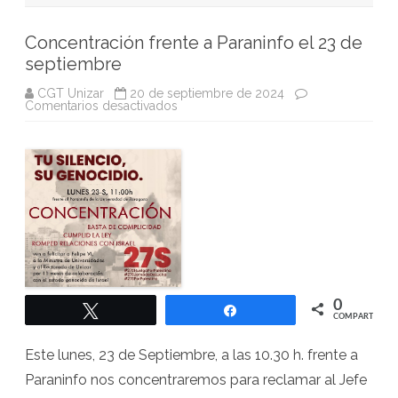
Concentración frente a Paraninfo el 23 de
septiembre
CGT Unizar
20 de septiembre de 2024
en
Comentarios desactivados
Concentración
frente
a
Paraninfo
el
23
de
septiembre
0
Twittear
Compartir
COMPARTIR
Este lunes, 23 de Septiembre, a las 10.30 h. frente a
Paraninfo nos concentraremos para reclamar al Jefe