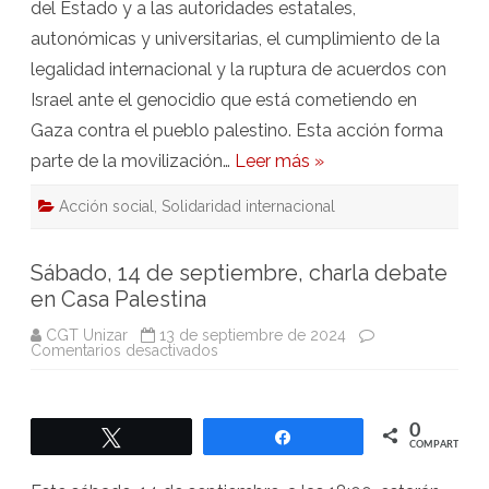
del Estado y a las autoridades estatales,
autonómicas y universitarias, el cumplimiento de la
legalidad internacional y la ruptura de acuerdos con
Israel ante el genocidio que está cometiendo en
Gaza contra el pueblo palestino. Esta acción forma
parte de la movilización…
Leer más »
Acción social
,
Solidaridad internacional
Sábado, 14 de septiembre, charla debate
en Casa Palestina
CGT Unizar
13 de septiembre de 2024
en
Comentarios desactivados
Sábado,
14
de
septiembre,
charla
0
Twittear
Compartir
debate
COMPARTIR
en
Casa
Palestina