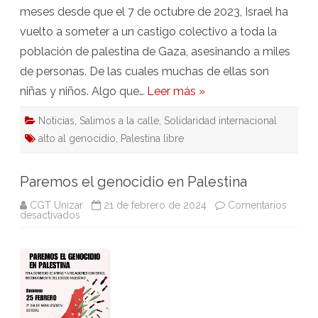
meses desde que el 7 de octubre de 2023, Israel ha
vuelto a someter a un castigo colectivo a toda la
población de palestina de Gaza, asesinando a miles
de personas. De las cuales muchas de ellas son
niñas y niños. Algo que…
Leer más »
Noticias
,
Salimos a la calle
,
Solidaridad internacional
alto al genocidio
,
Palestina libre
Paremos el genocidio en Palestina
CGT Unizar
21 de febrero de 2024
Comentarios
en
desactivados
Paremos
el
genocidio
en
Palestina