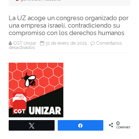
La UZ acoge un congreso organizado por
una empresa israelí, contradiciendo su
compromiso con los derechos humanos
CGT Unizar
31 de enero de 2025
Comentarios
en
desactivados
La
UZ
acoge
un
congreso
organizado
por
una
empresa
israelí,
contradiciendo
su
compromiso
con
los
derechos
humanos
0
Twittear
Compartir
COMPARTIR