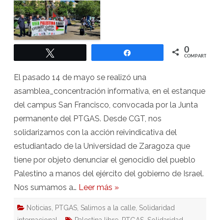
se
solidariza
con
el
pueblo
palestino
0
Twittear
Compartir
COMPARTIR
El pasado 14 de mayo se realizó una
asamblea_concentración informativa, en el estanque
del campus San Francisco, convocada por la Junta
permanente del PTGAS. Desde CGT, nos
solidarizamos con la acción reivindicativa del
estudiantado de la Universidad de Zaragoza que
tiene por objeto denunciar el genocidio del pueblo
Palestino a manos del ejército del gobierno de Israel.
Nos sumamos a…
Leer más »
Noticias
,
PTGAS
,
Salimos a la calle
,
Solidaridad
internacional
Palestina libre
,
PTGAS
,
Solidaridad