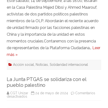
Este sábado, 14 de septiembre, a las 18:00, estarán
en la Casa Palestina Majed Dibsi y Ahmed Maarouf,
activistas de dos partidos políticos palestinos
miembros de la OLP. Abordarán el reciente acuerdo
de unidad firmado por las facciones palestinas en
China y la importancia de la unidad en estos
momentos cruciales.Contaremos con la presencia
de representantes de la Plataforma Ciudadana…
Leer
más »
Acción social
,
Noticias
,
Solidaridad internacional
La Junta PTGAS se solidariza con el
pueblo palestino
CGT Unizar
24 de mayo de 2024
Comentarios
en
desactivados
La
Junta
PTGAS