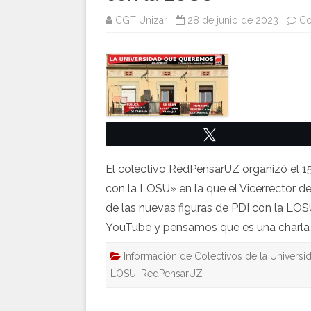
CGT Unizar
28 de junio de 2023
Co
Twittear
El colectivo RedPensarUZ organizó el 
con la LOSU» en la que el Vicerrector 
de las nuevas figuras de PDI con la LOS
YouTube y pensamos que es una charla q
Información de Colectivos de la Universi
LOSU
,
RedPensarUZ