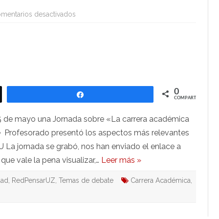
en
mentarios desactivados
Vídeo
Jornada
RedPensarUZ:
La
carrera
académica
con
la
LOSU
0
Compartir
COMPARTIR
15 de mayo una Jornada sobre «La carrera académica
de Profesorado presentó los aspectos más relevantes
U La jornada se grabó, nos han enviado el enlace a
ue vale la pena visualizar,…
Leer más »
dad
,
RedPensarUZ
,
Temas de debate
Carrera Académica
,