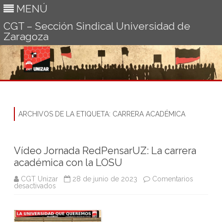
MENÚ
CGT – Sección Sindical Universidad de
Zaragoza
Ir
al
contenido
ARCHIVOS DE LA ETIQUETA:
CARRERA ACADÉMICA
Vídeo Jornada RedPensarUZ: La carrera
académica con la LOSU
CGT Unizar
28 de junio de 2023
Comentarios
en
desactivados
Vídeo
Jornada
RedPensarUZ:
La
carrera