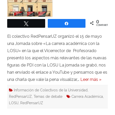
académica
con
la
LOSU
0
Twittear
Compartir
COMPARTIR
El colectivo RedPensarUZ organizó el 15 de mayo
una Jornada sobre «La carrera académica con la
LOSU» en la que el Vicerrector de Profesorado
presentó los aspectos más relevantes de las nuevas
figuras de PDI con la LOSU La jornada se grabó, nos
han enviado el enlace a YouTube y pensamos que es
una charla que vale la pena visualizar,…
Leer más »
Información de Colectivos de la Universidad
,
RedPensarUZ
,
Temas de debate
Carrera Académica
,
LOSU
,
RedPensarUZ