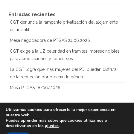
Entradas recientes
CGT denuncia la rampante privatización del alojamiento
estudiantil
Mesa negociadora de PTGAS 24.06.2026
CGT exige a la UZ celeridad en trámites imprescindibles
para acreditaciones y concursos
La CGT logra que más mujeres del PDI puedan disfrutar
de la reducción por brecha de género
Mesa PTGAS 18/06/2026
Utilizamos cookies para ofrecerte la mejor experiencia en
nuestra web.
Copyright 2023
CGT – Sección
Creado con
Puedes aprender más sobre qué cookies utilizamos o
Sindical Universidad
WordPress
desactivarlas en los
ajustes
.
de Zaragoza