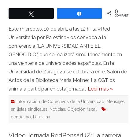
ante
el
genocidio
0
Twittear
Compartir
–
COMPARTIR
Miércoles
10
de
Este miércoles, 10 de abril, a las 12 h., la «Red
abril
–
Universitaria por Palestina» os convoca a la
12:00
–
conferencia “LA UNIVERSIDAD ANTE EL
Bca.
María
GENOCIDIO”, que se realizará simultáneamente en
Moliner
una veintena de universidades españolas. En la
Universidad de Zaragoza se celebrará en el Salón de
Actos de la Biblioteca María Moliner. La CGT os
anima a participar en esta jornada…
Leer más »
Información de Colectivos de la Universidad
,
Mensajes
en listas sindicales
,
Noticias
,
Objeción fiscal
genocidio
,
Palestina
Vídeo Jornada RedPensarUZ: La carrera