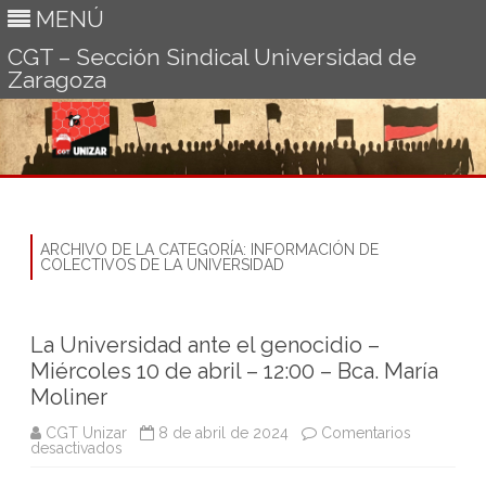
MENÚ
CGT – Sección Sindical Universidad de
Zaragoza
Ir
al
contenido
ARCHIVO DE LA CATEGORÍA:
INFORMACIÓN DE
COLECTIVOS DE LA UNIVERSIDAD
La Universidad ante el genocidio –
Miércoles 10 de abril – 12:00 – Bca. María
Moliner
CGT Unizar
8 de abril de 2024
Comentarios
en
desactivados
La
Universidad