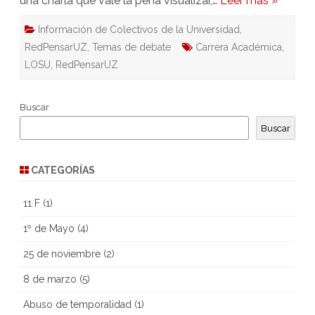
una charla que vale la pena visualizar,…
Leer más »
Información de Colectivos de la Universidad
,
RedPensarUZ
,
Temas de debate
Carrera Académica
,
LOSU
,
RedPensarUZ
Buscar
Buscar
CATEGORÍAS
11 F
(1)
1º de Mayo
(4)
25 de noviembre
(2)
8 de marzo
(5)
Abuso de temporalidad
(1)