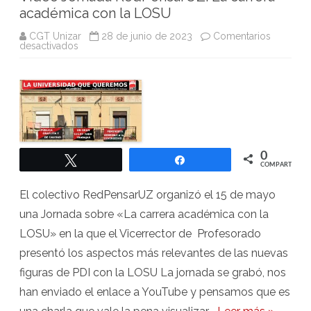
académica con la LOSU
CGT Unizar
28 de junio de 2023
Comentarios
en
desactivados
Vídeo
Jornada
RedPensarUZ:
La
carrera
académica
con
la
LOSU
0
Twittear
Compartir
COMPARTIR
El colectivo RedPensarUZ organizó el 15 de mayo
una Jornada sobre «La carrera académica con la
LOSU» en la que el Vicerrector de Profesorado
presentó los aspectos más relevantes de las nuevas
figuras de PDI con la LOSU La jornada se grabó, nos
han enviado el enlace a YouTube y pensamos que es