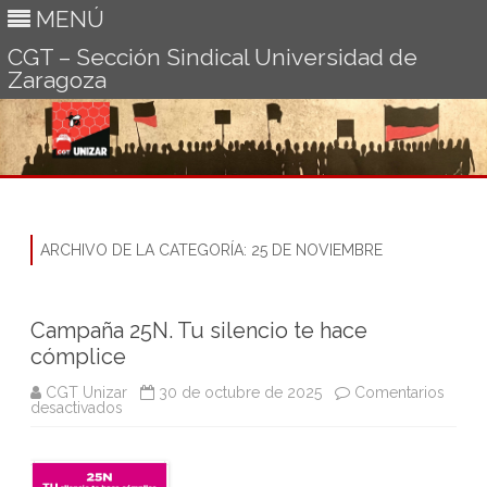
MENÚ
CGT – Sección Sindical Universidad de
Zaragoza
Ir
al
contenido
ARCHIVO DE LA CATEGORÍA:
25 DE NOVIEMBRE
Campaña 25N. Tu silencio te hace
cómplice
CGT Unizar
30 de octubre de 2025
Comentarios
en
desactivados
Campaña
25N.
Tu
silencio
te