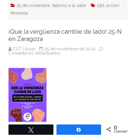
25 de noviembre
,
Salimos a la calle
25N
,
acción
feminista
¡Que la vergüenza cambie de lado! 25-N
en Zaragoza
CGT Unizar
25 de noviembre de 2024
en
Comentarios desactivados
¡Que
la
vergüenza
cambie
de
lado!
25-
N
en
Zaragoza
0
Twittear
Compartir
COMPARTIR