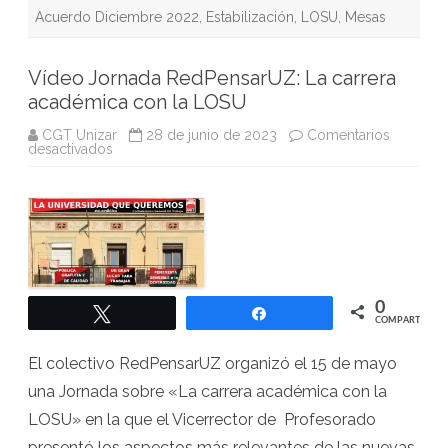
Acuerdo Diciembre 2022
,
Estabilización
,
LOSU
,
Mesas
Vídeo Jornada RedPensarUZ: La carrera
académica con la LOSU
CGT Unizar
28 de junio de 2023
Comentarios
en
desactivados
Vídeo
Jornada
RedPensarUZ:
La
carrera
académica
con
la
LOSU
0
Twittear
Compartir
COMPARTIR
El colectivo RedPensarUZ organizó el 15 de mayo
una Jornada sobre «La carrera académica con la
LOSU» en la que el Vicerrector de Profesorado
presentó los aspectos más relevantes de las nuevas