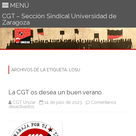
MENÚ
CGT – Sección Sindical Universidad de
Zaragoza
Ir
al
contenido
ARCHIVOS DE LA ETIQUETA:
LOSU
La CGT os desea un buen verano
CGT Unizar
14 de julio de 2023
Comentarios
en
desactivados
La
CGT
os
desea
un
buen