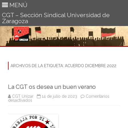
MENÚ
CGT – Sección Sindical Universidad de
Zaragoza
Ir
al
contenido
ARCHIVOS DE LA ETIQUETA:
ACUERDO DICIEMBRE 2022
La CGT os desea un buen verano
CGT Unizar
14 de julio de 2023
Comentarios
en
desactivados
La
CGT
os
desea
un
buen