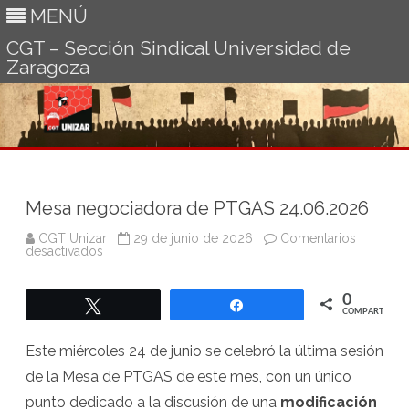
MENÚ
CGT – Sección Sindical Universidad de
Zaragoza
Ir
al
contenido
Mesa negociadora de PTGAS 24.06.2026
CGT Unizar
29 de junio de 2026
Comentarios
en
desactivados
Mesa
negociadora
de
0
PTGAS
Twittear
Compartir
24.06.2026
COMPARTIR
Este miércoles 24 de junio se celebró la última sesión
de la Mesa de PTGAS de este mes, con un único
punto dedicado a la discusión de una
modificación