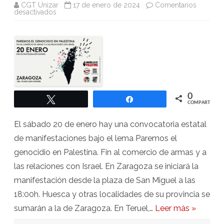
CGT Unizar
17 de enero de 2024
Comentarios
en
desactivados
Manifestación
Paremos
Genocidio
en
Palestina
0
Twittear
Compartir
COMPARTIR
El sábado 20 de enero hay una convocatoria estatal
de manifestaciones bajo el lema Paremos el
genocidio en Palestina. Fin al comercio de armas y a
las relaciones con Israel. En Zaragoza se iniciará la
manifestación desde la plaza de San Miguel a las
18:00h. Huesca y otras localidades de su provincia se
sumarán a la de Zaragoza. En Teruel,…
Leer más »