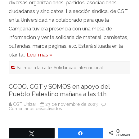
diversas organizaciones, partidos, asociaciones
ciudadanas y sindicatos. La sección sindical de CGT
en la Universidad ha colaborado para que la
Campaña tuviera presencia con una mesa de
información y venta solidaria de material, camisetas,
bufandas, marca páginas, etc. Estará situada en la
planta…
Leer más »
Salimos a la calle
,
Solidaridad internacional
CCOO, CGT y SOMOS en apoyo del
Pueblo Palestino mañana a las 11h
CGT Unizar
23 de noviembre de 2023
en
Comentarios desactivados
CCOO,
CGT
y
SOMOS
en
0
Twittear
Compartir
apoyo
COMPARTIR
del