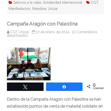
Salimos a la calle
,
Solidaridad internacional
CGT
,
Manifestación
,
Palestina
,
Unizar
Campaña Aragón con Palestina
CGT Unizar
17 de enero de 2024
Comentarios
en
desactivados
Campaña
Aragón
con
Palestina
0
Twittear
Compartir
COMPARTIR
Dentro de la Campaña Aragón con Palestina se han
establecido puntos de venta de material solidario en