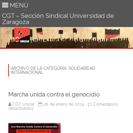
MENÚ
CGT – Sección Sindical Universidad de
Zaragoza
Ir
al
contenido
ARCHIVO DE LA CATEGORÍA:
SOLIDARIDAD
INTERNACIONAL
Marcha unida contra el genocidio
CGT Unizar
26 de enero de 2024
Comentarios
en
desactivados
Marcha
unida
contra
el
genocidio