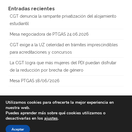
Entradas recientes
CGT denuncia la rampante privatización del alojamiento
estudiantil
Mesa negociadora de PTGAS 24.06.2026
CGT exige a la UZ celeridad en trámites imprescindibles
para acreditaciones y concursos
La CGT logra que más mujeres del PDI puedan disfrutar
de la reducción por brecha de género
Mesa PTGAS 18/06/2026
Utilizamos cookies para ofrecerte la mejor experiencia en
nuestra web.
Copyright 2023
CGT – Sección
Creado con
Puedes aprender más sobre qué cookies utilizamos o
Sindical Universidad
WordPress
desactivarlas en los
ajustes
.
de Zaragoza
Aceptar