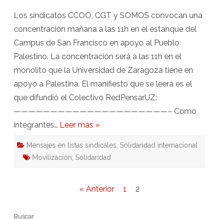
Pueblo
Palestino
Los sindicatos CCOO, CGT y SOMOS convocan una
mañana
a
concentración mañana a las 11h en el estanque del
las
11h
Campus de San Francisco en apoyo al Pueblo
Palestino. La concentración será a las 11h en el
monolito que la Universidad de Zaragoza tiene en
apoyo a Palestina. El manifiesto que se leerá es el
que difundió el Colectivo RedPensarUZ:
—————————————————————– Como
integrantes…
Leer más »
Mensajes en listas sindicales
,
Solidaridad internacional
Movilización
,
Solidaridad
Paginación
« Anterior
1
2
de
Buscar