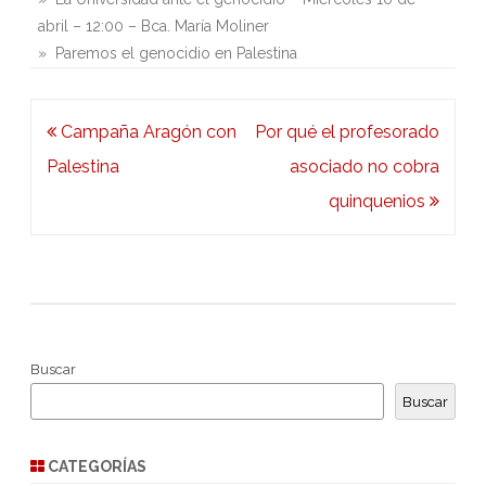
abril – 12:00 – Bca. María Moliner
» Paremos el genocidio en Palestina
Navegación
Campaña Aragón con
Por qué el profesorado
de
Palestina
asociado no cobra
entradas
quinquenios
Buscar
Buscar
CATEGORÍAS