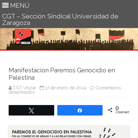
MENÚ
CGT – Sección Sindical Universidad de
Zaragoza
Ir
al
contenido
Manifestación Paremos Genocidio en
Palestina
CGT Unizar
17 de enero de 2024
Comentarios
en
desactivados
Manifestación
Paremos
Genocidio
0
en
Twittear
Compartir
Palestina
COMPARTIR