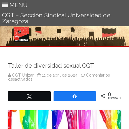
MENÚ
CGT – Sección Sindical Universidad de
Zaragoza
Ir
al
contenido
Taller de diversidad sexual CGT
CGT Unizar
11 de abril de 2024
Comentarios
en
desactivados
Taller
de
diversidad
0
sexual
Twittear
Compartir
CGT
COMPARTIR