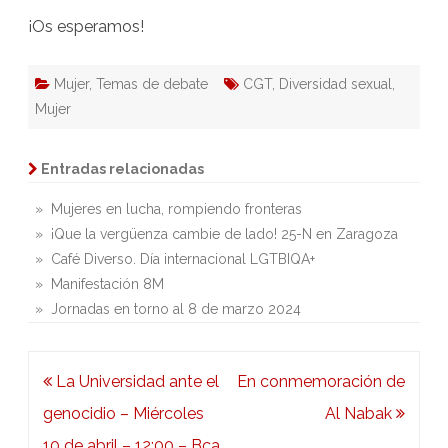
¡Os esperamos!
Mujer
,
Temas de debate
CGT
,
Diversidad sexual
,
Mujer
Entradas relacionadas
» Mujeres en lucha, rompiendo fronteras
» ¡Que la vergüenza cambie de lado! 25-N en Zaragoza
» Café Diverso. Día internacional LGTBIQA+
» Manifestación 8M
» Jornadas en torno al 8 de marzo 2024
Navegación
La Universidad ante el
En conmemoración de
de
genocidio – Miércoles
Al Nabak
entradas
10 de abril – 12:00 – Bca.