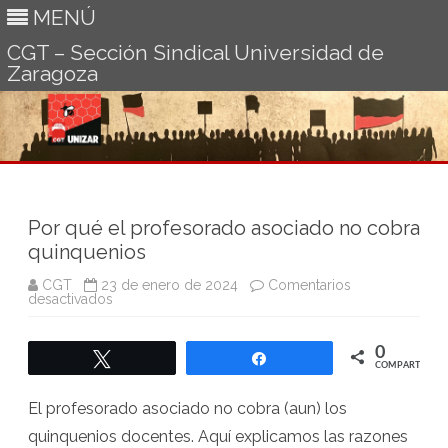
MENÚ
CGT – Sección Sindical Universidad de
Zaragoza
Ir
al
contenido
Por qué el profesorado asociado no cobra
quinquenios
CGT
23 de enero de 2024
Comentarios
en
desactivados
Por
qué
el
0
profesorado
Twittear
Compartir
asociado
COMPARTIR
no
cobra
El profesorado asociado no cobra (aun) los
quinquenios
quinquenios docentes. Aquí explicamos las razones