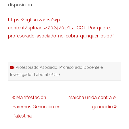
disposición.
https://cgt.unizar.es/wp-
content/uploads/2024/01/La-CGT-Por-que-el-
profesorado-asociado-no-cobra-quinquenios.pdf
Profesorado Asociado
,
Profesorado Docente e
Investigador Laboral (PDIL)
Navegación
Manifestación
Marcha unida contra el
de
Paremos Genocidio en
genocidio
entradas
Palestina