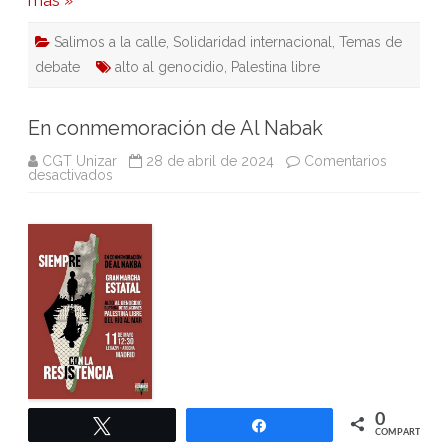
más »
Salimos a la calle
,
Solidaridad internacional
,
Temas de
debate
alto al genocidio
,
Palestina libre
En conmemoración de Al Nabak
CGT Unizar
28 de abril de 2024
Comentarios
en
desactivados
En
conmemoración
de
Al
Nabak
0
Twittear
Compartir
COMPARTIR