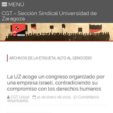
MENÚ
CGT – Sección Sindical Universidad de
Zaragoza
Ir
al
contenido
ARCHIVOS DE LA ETIQUETA:
ALTO AL GENOCIDIO
La UZ acoge un congreso organizado por
una empresa israelí, contradiciendo su
compromiso con los derechos humanos
CGT Unizar
31 de enero de 2025
Comentarios
en
desactivados
La
UZ
acoge