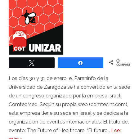
un
congreso
organizado
por
una
empresa
israelí,
contradiciendo
su
compromiso
con
los
derechos
humanos
0
Twittear
Compartir
COMPARTIR
Los días 30 y 31 de enero, el Paraninfo de la
Universidad de Zaragoza se ha convertido en la sede
de un congreso organizado por la empresa israelí
ComtecMed. Según su propia web (comtecint.com),
esta empresa tiene su sede en Israel y se dedica a la
organización de eventos internacionales. El título del
evento: The Future of Healthcare. “El futuro…
Leer