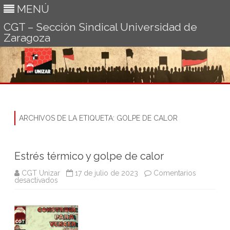
MENÚ
CGT – Sección Sindical Universidad de
Zaragoza
Ir
al
contenido
ARCHIVOS DE LA ETIQUETA:
GOLPE DE CALOR
Estrés térmico y golpe de calor
CGT Unizar
17 de julio de 2023
Comentarios
en
desactivados
Estrés
térmico
y
golpe
de
calor