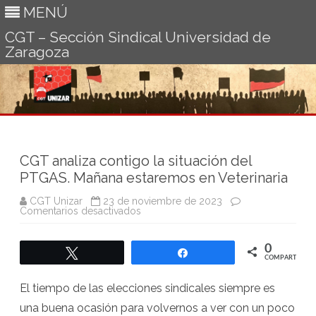
MENÚ
CGT – Sección Sindical Universidad de
Zaragoza
Ir
al
contenido
CGT analiza contigo la situación del
PTGAS. Mañana estaremos en Veterinaria
CGT Unizar
23 de noviembre de 2023
en
Comentarios desactivados
CGT
analiza
contigo
0
la
Twittear
Compartir
situación
COMPARTIR
del
PTGAS.
El tiempo de las elecciones sindicales siempre es
Mañana
estaremos
una buena ocasión para volvernos a ver con un poco
en