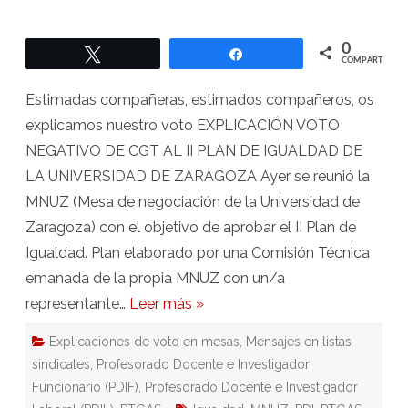
DE
VOTO
NEGATIVO
DE
0
Twittear
Compartir
CGT
COMPARTIR
AL
II
PLAN
Estimadas compañeras, estimados compañeros, os
DE
IGUALDAD
explicamos nuestro voto EXPLICACIÓN VOTO
NEGATIVO DE CGT AL II PLAN DE IGUALDAD DE
LA UNIVERSIDAD DE ZARAGOZA Ayer se reunió la
MNUZ (Mesa de negociación de la Universidad de
Zaragoza) con el objetivo de aprobar el II Plan de
Igualdad. Plan elaborado por una Comisión Técnica
emanada de la propia MNUZ con un/a
representante…
Leer más »
Explicaciones de voto en mesas
,
Mensajes en listas
sindicales
,
Profesorado Docente e Investigador
Funcionario (PDIF)
,
Profesorado Docente e Investigador