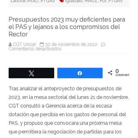
Laboral (PDIL)
,
PTGAS
Igualdad
,
MNUZ
,
PDI
,
PTGAS
Presupuestos 2023 muy deficientes para
el PAS y lejanos a los compromisos del
Rector
CGT Unizar
30 de noviembre de 2022
en
Comentarios desactivados
Presupuestos
2023
muy
deficientes
para
0
Twittear
Compartir
el
COMPARTIR
PAS
y
lejanos
Tras analizar el anteproyecto de presupuestos de
a
los
2023, en la mesa sectorial del lunes 21 de noviembre,
compromisos
del
CGT consultó a Gerencia acerca de la escasa
Rector
dotación que percibía en los gastos de personal del
PAS, y propuso que convocara una próxima mesa
que permitiera la negociación de partidas para los