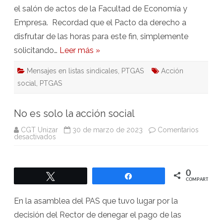
el salón de actos de la Facultad de Economía y
Empresa. Recordad que el Pacto da derecho a
disfrutar de las horas para este fin, simplemente
solicitando…
Leer más »
Mensajes en listas sindicales
,
PTGAS
Acción
social
,
PTGAS
No es solo la acción social
CGT Unizar
30 de marzo de 2023
Comentarios
en
desactivados
No
es
solo
la
acción
0
Twittear
Compartir
social
COMPARTIR
En la asamblea del PAS que tuvo lugar por la
decisión del Rector de denegar el pago de las