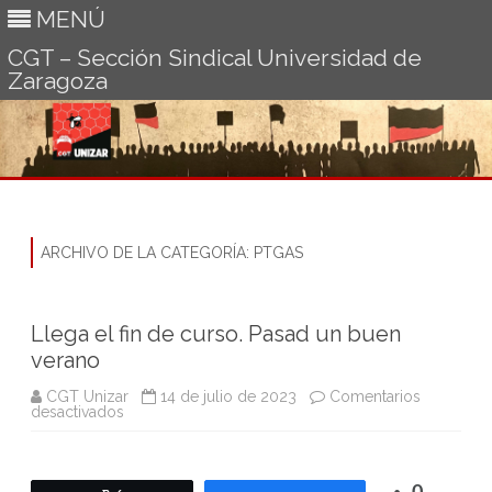
MENÚ
CGT – Sección Sindical Universidad de
Zaragoza
Ir
al
contenido
ARCHIVO DE LA CATEGORÍA:
PTGAS
Llega el fin de curso. Pasad un buen
verano
CGT Unizar
14 de julio de 2023
Comentarios
en
desactivados
Llega
el
fin
de
curso.