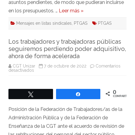
asuntos pendientes, de modo que pudieran incluirse
en los presupuestos. …
Leer más »
Mensajes en listas sindicales
,
PTGAS
PTGAS
Los trabajadores y trabajadoras públicas
seguiremos perdiendo poder adquisitivo,
ahora de forma acelerada
CGT Unizar
7 de octubre de 2022
Comentarios
en
desactivados
Los
trabajadores
y
trabajadoras
públicas
0
Twittear
Compartir
seguiremos
COMPARTIR
perdiendo
poder
adquisitivo,
Posición de la Federación de Trabajadores/as de la
ahora
de
Administración Pública y de la Federación de
forma
acelerada
Enseñanza de la CGT ante el acuerdo de revisión de
las retribuciones del personal del sector público