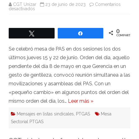
CGT Unizar
23 de junio de 2023
Comentarios
en
desactivados
Sectorial
de
PAS:
Procesos
de
0
Twittear
Compartir
promoción
COMPARTIR
interna
y
turno
Se celebró mesa de PAS en dos sesiones los dos
libre
de
últimos jueves 15 y 22 de junio. Orden del día, aquello
OPEs
pendientes
pendiente del día 8 de mayo en que Gerencia en un
gesto de gentileza, convocó reunión simultanea a las
movilizaciones y asambleas del PAS. Con un
«pequeño cambio» en algunos puntos del orden del
mismo orden del día, los…
Leer más »
Mensajes en listas sindicales
,
PTGAS
Mesa
Sectorial PTGAS