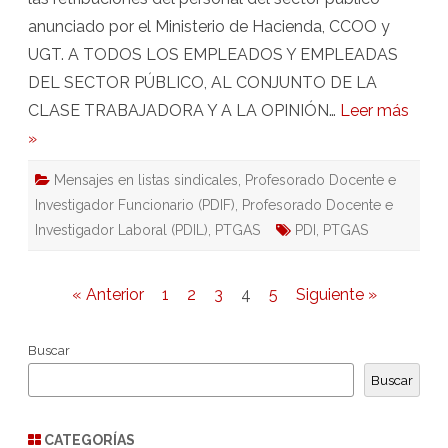
anunciado por el Ministerio de Hacienda, CCOO y
UGT. A TODOS LOS EMPLEADOS Y EMPLEADAS
DEL SECTOR PÚBLICO, AL CONJUNTO DE LA
CLASE TRABAJADORA Y A LA OPINIÓN…
Leer más
»
Mensajes en listas sindicales
,
Profesorado Docente e
Investigador Funcionario (PDIF)
,
Profesorado Docente e
Investigador Laboral (PDIL)
,
PTGAS
PDI
,
PTGAS
Paginación
« Anterior
1
2
3
4
5
Siguiente »
de
Buscar
entradas
Buscar
CATEGORÍAS