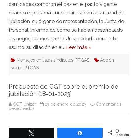
cantidades comprometidas en el pacto vigente
cuando el personal funcionario alcanza su edad de
jubilación, su órgano de representación, la Junta de
Personal, informó de cómo se habían desarrollado
las negociaciones con la Universidad sobre este
asunto, su dilación en el…
Leer más »
Mensajes en listas sindicales
,
PTGAS
Acción
social
,
PTGAS
Propuesta de CGT sobre el premio de
jubilación (18-01-2023)
CGT Unizar
19 de enero de 2023
Comentarios
en
desactivados
Propuesta
de
CGT
sobre
el
0
Twittear
Compartir
premio
COMPARTIR