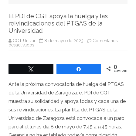
El PDI de CGT apoya la huelga y las
reivindicaciones del PTGAS de la
Universidad
CGT Unizar
8 de mayo de 2023
Comentarios
en
desactivados
El
PDI
de
CGT
apoya
0
Twittear
Compartir
la
COMPARTIR
huelga
y
las
Ante la próxima convocatoria de huelga del PTGAS
reivindicaciones
del
de la Universidad de Zaragoza, el PDI de CGT
PTGAS
de
muestra su solidaridad y apoya todas y cada una de
la
Universidad
sus reivindicaciones. La plantilla del PTGAS de la
Universidad de Zaragoza está convocada a un paro
parcial el lunes día 8 de mayo de 7:45 a 9:45 horas.
Gerencia no ha entablado todavía comunicación…