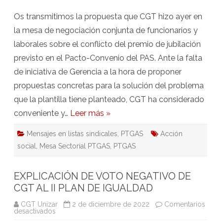
de
jubilación
(18-
Os transmitimos la propuesta que CGT hizo ayer en
01-
2023)
la mesa de negociación conjunta de funcionarios y
laborales sobre el conflicto del premio de jubilación
previsto en el Pacto-Convenio del PAS. Ante la falta
de iniciativa de Gerencia a la hora de proponer
propuestas concretas para la solución del problema
que la plantilla tiene planteado, CGT ha considerado
conveniente y…
Leer más »
Mensajes en listas sindicales
,
PTGAS
Acción
social
,
Mesa Sectorial PTGAS
,
PTGAS
EXPLICACIÓN DE VOTO NEGATIVO DE
CGT AL II PLAN DE IGUALDAD
CGT Unizar
2 de diciembre de 2022
Comentarios
en
desactivados
EXPLICACIÓN