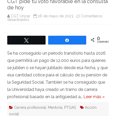
CGT pide tu voto favorable en la consulta
de hoy
CGT Unizar
26 de mayo de 2023
Comentarios
en
desactivados
CGT
pide
tu
voto
favorable
0
Twittear
Compartir
en
COMPARTIR
la
consulta
de
Se ha conseguido un periodo transitorio hasta 2026
hoy
que permitirá un pago de 12.000 euros para quienes
se jubilen o se hayan jubilado desde esa fecha, y que
esa cantidad cotice para el cálculo de su pensión de
la Seguridad Social. También se ha conseguido que
la Universidad haya creado un tramo de carrera
profesional basado en la antigüedad a…
Leer más »
Carrera profesional
,
Mentoría
,
PTGAS
Acción
social