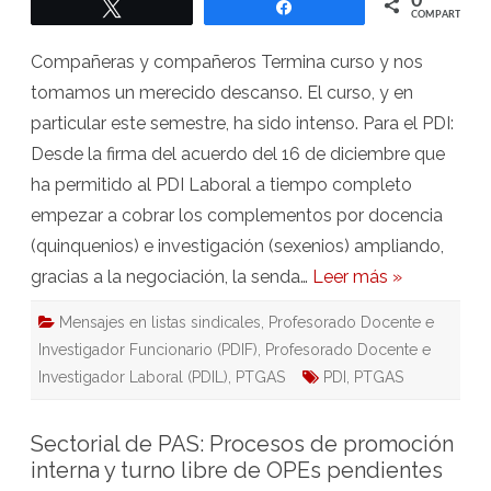
0
Twittear
Compartir
Pasad
COMPARTIR
un
buen
verano
Compañeras y compañeros Termina curso y nos
tomamos un merecido descanso. El curso, y en
particular este semestre, ha sido intenso. Para el PDI:
Desde la firma del acuerdo del 16 de diciembre que
ha permitido al PDI Laboral a tiempo completo
empezar a cobrar los complementos por docencia
(quinquenios) e investigación (sexenios) ampliando,
gracias a la negociación, la senda…
Leer más »
Mensajes en listas sindicales
,
Profesorado Docente e
Investigador Funcionario (PDIF)
,
Profesorado Docente e
Investigador Laboral (PDIL)
,
PTGAS
PDI
,
PTGAS
Sectorial de PAS: Procesos de promoción
interna y turno libre de OPEs pendientes