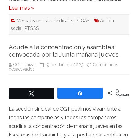
Leer más »
Mensajes en listas sindicales
,
PTGAS
Acción
social
,
PTGAS
Acude a la concentración y asamblea
convocada por la Junta mañana jueves
CGT Unizar
19 de abril de 2023
Comentarios
en
desactivados
Acude
a
la
concentración
y
0
Twittear
Compartir
asamblea
COMPARTIR
convocada
por
la
La sección sindical de CGT pedimos vivamente a
Junta
mañana
todas las compañeras y todos los compañeros
jueves
acudir a la concentración de mañana jueves en las
Escaleras del Paraninfo, y a la posterior asamblea en