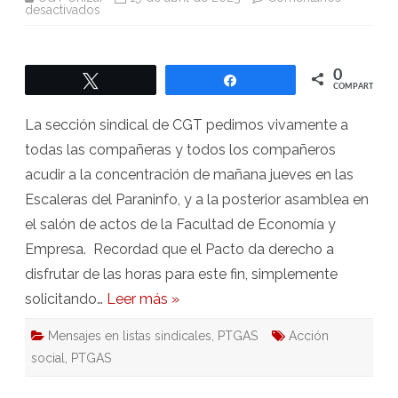
en
desactivados
Acude
a
la
concentración
y
0
Twittear
Compartir
asamblea
COMPARTIR
convocada
por
la
La sección sindical de CGT pedimos vivamente a
Junta
mañana
todas las compañeras y todos los compañeros
jueves
acudir a la concentración de mañana jueves en las
Escaleras del Paraninfo, y a la posterior asamblea en
el salón de actos de la Facultad de Economía y
Empresa. Recordad que el Pacto da derecho a
disfrutar de las horas para este fin, simplemente
solicitando…
Leer más »
Mensajes en listas sindicales
,
PTGAS
Acción
social
,
PTGAS