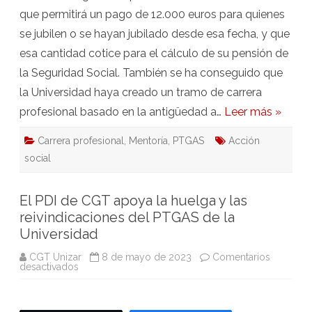
hoy
que permitirá un pago de 12.000 euros para quienes
se jubilen o se hayan jubilado desde esa fecha, y que
esa cantidad cotice para el cálculo de su pensión de
la Seguridad Social. También se ha conseguido que
la Universidad haya creado un tramo de carrera
profesional basado en la antigüedad a…
Leer más »
Carrera profesional
,
Mentoría
,
PTGAS
Acción
social
El PDI de CGT apoya la huelga y las
reivindicaciones del PTGAS de la
Universidad
CGT Unizar
8 de mayo de 2023
Comentarios
en
desactivados
El
PDI
de
CGT