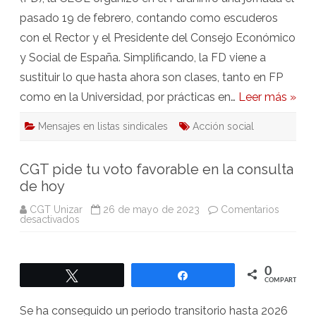
pasado 19 de febrero, contando como escuderos
con el Rector y el Presidente del Consejo Económico
y Social de España. Simplificando, la FD viene a
sustituir lo que hasta ahora son clases, tanto en FP
como en la Universidad, por prácticas en…
Leer más »
Mensajes en listas sindicales
Acción social
CGT pide tu voto favorable en la consulta
de hoy
CGT Unizar
26 de mayo de 2023
Comentarios
en
desactivados
CGT
pide
tu
voto
favorable
0
Twittear
Compartir
en
COMPARTIR
la
consulta
de
Se ha conseguido un periodo transitorio hasta 2026