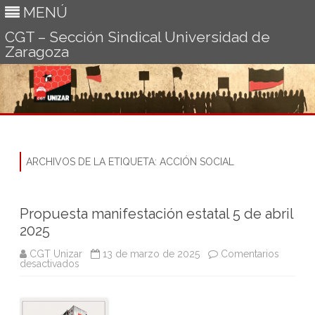
MENÚ
CGT – Sección Sindical Universidad de
Zaragoza
Ir
al
contenido
ARCHIVOS DE LA ETIQUETA:
ACCIÓN SOCIAL
Propuesta manifestación estatal 5 de abril
2025
CGT Unizar
13 de marzo de 2025
Comentarios
en
desactivados
Propuesta
manifestación
estatal
5
de