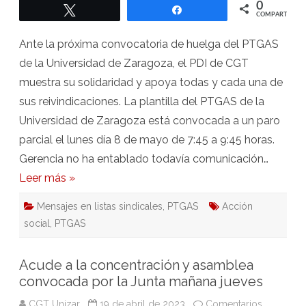
apoya
0
Twittear
Compartir
la
COMPARTIR
huelga
y
las
Ante la próxima convocatoria de huelga del PTGAS
reivindicaciones
del
de la Universidad de Zaragoza, el PDI de CGT
PTGAS
de
muestra su solidaridad y apoya todas y cada una de
la
Universidad
sus reivindicaciones. La plantilla del PTGAS de la
Universidad de Zaragoza está convocada a un paro
parcial el lunes día 8 de mayo de 7:45 a 9:45 horas.
Gerencia no ha entablado todavía comunicación…
Leer más »
Mensajes en listas sindicales
,
PTGAS
Acción
social
,
PTGAS
Acude a la concentración y asamblea
convocada por la Junta mañana jueves
CGT Unizar
19 de abril de 2023
Comentarios