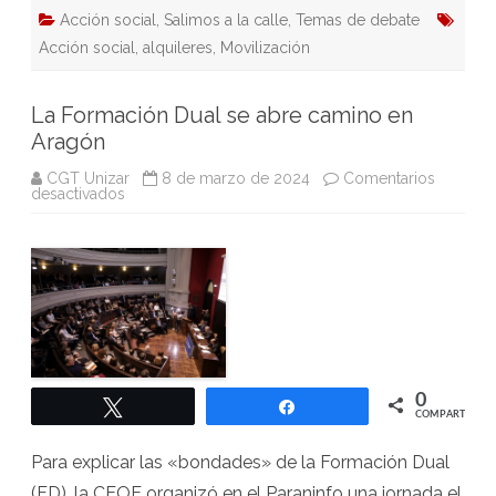
Acción social
,
Salimos a la calle
,
Temas de debate
Acción social
,
alquileres
,
Movilización
La Formación Dual se abre camino en
Aragón
CGT Unizar
8 de marzo de 2024
Comentarios
en
desactivados
La
Formación
Dual
se
abre
camino
en
Aragón
0
Twittear
Compartir
COMPARTIR
Para explicar las «bondades» de la Formación Dual
(FD), la CEOE organizó en el Paraninfo una jornada el