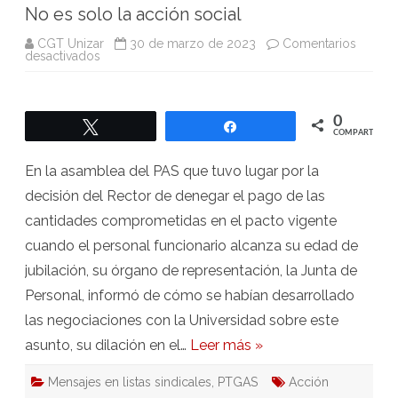
No es solo la acción social
CGT Unizar
30 de marzo de 2023
Comentarios
en
desactivados
No
es
solo
la
acción
0
Twittear
Compartir
social
COMPARTIR
En la asamblea del PAS que tuvo lugar por la
decisión del Rector de denegar el pago de las
cantidades comprometidas en el pacto vigente
cuando el personal funcionario alcanza su edad de
jubilación, su órgano de representación, la Junta de
Personal, informó de cómo se habían desarrollado
las negociaciones con la Universidad sobre este
asunto, su dilación en el…
Leer más »
Mensajes en listas sindicales
,
PTGAS
Acción