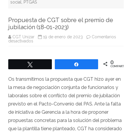
social
,
PTGAS
Propuesta de CGT sobre el premio de
jubilación (18-01-2023)
CGT Unizar
19 de enero de 2023
Comentarios
en
desactivados
Propuesta
de
CGT
sobre
el
0
Twittear
Compartir
premio
COMPARTIR
de
jubilación
(18-
Os transmitimos la propuesta que CGT hizo ayer en
01-
2023)
la mesa de negociación conjunta de funcionarios y
laborales sobre el conflicto del premio de jubilación
previsto en el Pacto-Convenio del PAS. Ante la falta
de iniciativa de Gerencia a la hora de proponer
propuestas concretas para la solución del problema
que la plantilla tiene planteado, CGT ha considerado