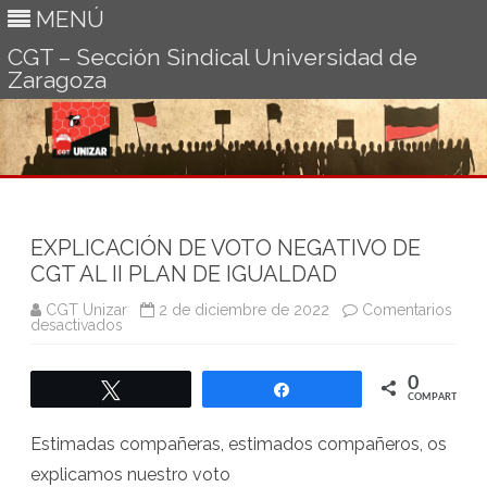
MENÚ
CGT – Sección Sindical Universidad de
Zaragoza
Ir
al
contenido
EXPLICACIÓN DE VOTO NEGATIVO DE
CGT AL II PLAN DE IGUALDAD
CGT Unizar
2 de diciembre de 2022
Comentarios
en
desactivados
EXPLICACIÓN
DE
VOTO
0
NEGATIVO
Twittear
Compartir
DE
COMPARTIR
CGT
AL
Estimadas compañeras, estimados compañeros, os
II
PLAN
explicamos nuestro voto
DE