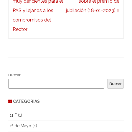
de
muy deficientes para el
sobre el premio de
entradas
PAS y lejanos a los
jubilación (18-01-2023)
compromisos del
Rector
Buscar
Buscar
CATEGORÍAS
11 F
(1)
1º de Mayo
(4)