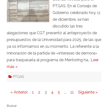
promoción
PTGAS. En el Consejo de
interna
y
Gobierno celebrado hoy, 11
RPT
de diciembre, se han
discutido las tres
alegaciones que CGT presentó al anteproyecto de
presupuestos de la Universidad para 2025, de las que
ya os informamos en su momento. La referente a la
minoración de la partida de «intereses de demora»
para traspasarla al programa de Mentoring ha…
Leer
más »
PTGAS
Paginación
« Anterior
1
2
3
4
5
…
11
Siguiente »
de
Buscar
entradas