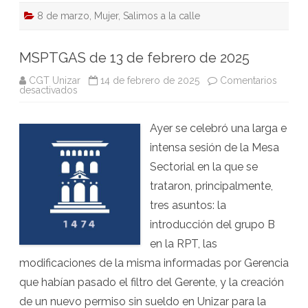
8 de marzo
,
Mujer
,
Salimos a la calle
MSPTGAS de 13 de febrero de 2025
CGT Unizar
14 de febrero de 2025
Comentarios
en
desactivados
MSPTGAS
de
13
Ayer se celebró una larga e
de
febrero
intensa sesión de la Mesa
de
2025
Sectorial en la que se
trataron, principalmente,
tres asuntos: la
introducción del grupo B
en la RPT, las
modificaciones de la misma informadas por Gerencia
que habían pasado el filtro del Gerente, y la creación
de un nuevo permiso sin sueldo en Unizar para la