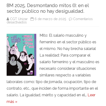
8M 2025. Desmontando mitos (I): en el
sector público no hay desigualdad.
CGT Unizar
6 de marzo de 2025
Comentarios
en
desactivados
8M
2025.
Desmontando
Mito: El salario masculino y
mitos
(I):
femenino en el sector público es
en
el
el mismo. No hay brecha salarial
sector
público
La realidad: Para comparar el
no
hay
salario femenino y el masculino es
desigualdad.
necesario considerar situaciones
similares respecto a variables
laborales como: tipo de jornada, ocupación, tipo de
contrato, etc., que inciden de forma importante en el
salario. La igualdad, mérito y capacidad en el…
Leer
más »