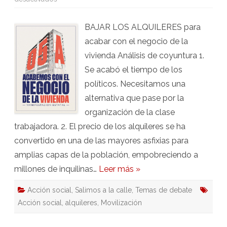
Propuesta
manifestación
estatal
BAJAR LOS ALQUILERES para
5
de
acabar con el negocio de la
abril
2025
vivienda Análisis de coyuntura 1.
Se acabó el tiempo de los
políticos. Necesitamos una
alternativa que pase por la
organización de la clase
trabajadora. 2. El precio de los alquileres se ha
convertido en una de las mayores asfixias para
amplias capas de la población, empobreciendo a
millones de inquilinas…
Leer más »
Acción social
,
Salimos a la calle
,
Temas de debate
Acción social
,
alquileres
,
Movilización