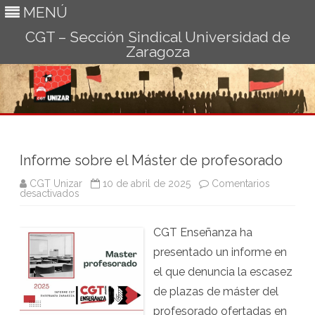
MENÚ
CGT – Sección Sindical Universidad de
Zaragoza
Ir
al
contenido
Informe sobre el Máster de profesorado
CGT Unizar
10 de abril de 2025
Comentarios
en
desactivados
Informe
sobre
el
CGT Enseñanza ha
Máster
de
presentado un informe en
profesorado
el que denuncia la escasez
de plazas de máster del
profesorado ofertadas en