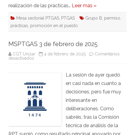
realización de las prácticas…
Leer más »
Mesa sectorial PTGAS
,
PTGAS
Grupo B
,
permiso
,
prácticas
,
promoción en el puesto
MSPTGAS 3 de febrero de 2025
CGT Unizar
4 de febrero de 2025
Comentarios
en
desactivados
MSPTGAS
3
de
La sesión de ayer quedó
febrero
de
en casi nada en cuanto a
2025
decisiones, pero fue muy
interesante en
deliberaciones. Como
sabréis, tras la Comisión
técnica de análisis de la
RPT surgió, como resultado principal apoyado por