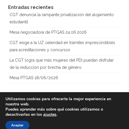
Entradas recientes
CGT denuncia la rampante privatización del alojamiento
estudiantil
Mesa negociadora de PTGAS 24.06.2026
CGT exige a la UZ celeridad en trámites imprescindibles
para acreditaciones y concursos
La CGT logra que más mujeres del PDI puedan disfrutar
de la reducción por brecha de género
Mesa PTGAS 18/06/2026
Utilizamos cookies para ofrecerte la mejor experiencia en
nuestra web.
Copyright 2023
CGT – Sección
Creado con
Puedes aprender más sobre qué cookies utilizamos o
Sindical Universidad
WordPress
desactivarlas en los
ajustes
.
de Zaragoza
Aceptar