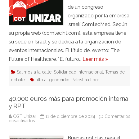
contradiciendo
de un congreso
su
compromiso
organizado por la empresa
con
los
israelí ComtecMed. Según
derechos
humanos
su propia web (comtecint.com), esta empresa tiene
su sede en Israel y se dedica a la organización de
eventos internacionales. El título del evento: The
Future of Healthcare. “El futuro…
Leer más »
Salimos a la calle
,
Solidaridad internacional
,
Temas de
debate
alto al genocidio
,
Palestina libre
40.000 euros más para promoción interna
y RPT
CGT Unizar
11 de diciembre de 2024
Comentarios
en
desactivados
40.000
euros
más
Buenas noticias para el
para