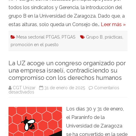
todos los sindicatos y Gerencia, la introducción del
grupo B en la Universidad de Zaragoza. Dado que, a
estas alturas, solo queda un Consejo de…
Leer más »
Mesa sectorial PTGAS
,
PTGAS
Grupo B
,
prácticas
,
promoción en el puesto
La UZ acoge un congreso organizado por
una empresa israelí, contradiciendo su
compromiso con los derechos humanos
CGT Unizar
31 de enero de 2025
Comentarios
en
desactivados
La
UZ
acoge
Los días 30 y 31 de enero,
un
congreso
el Paraninfo de la
organizado
por
Universidad de Zaragoza
una
empresa
se ha convertido en la sede
israelí,