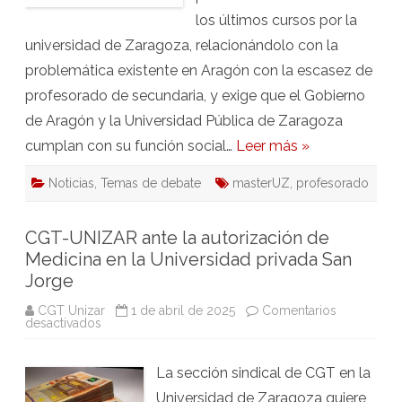
los últimos cursos por la
universidad de Zaragoza, relacionándolo con la
problemática existente en Aragón con la escasez de
profesorado de secundaria, y exige que el Gobierno
de Aragón y la Universidad Pública de Zaragoza
cumplan con su función social…
Leer más »
Noticias
,
Temas de debate
masterUZ
,
profesorado
CGT-UNIZAR ante la autorización de
Medicina en la Universidad privada San
Jorge
CGT Unizar
1 de abril de 2025
Comentarios
en
desactivados
CGT-
UNIZAR
ante
La sección sindical de CGT en la
la
autorización
Universidad de Zaragoza quiere
de