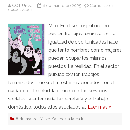
CGT Unizar
6 de marzo de 2025
Comentarios
en
desactivados
8M
2025.
Desmontando
Mito: En el sector público no
mitos
(II):
existen trabajos feminizados, la
No
existen
igualdad de oportunidades hace
trabajos
feminizados
que tanto hombres como mujeres
en
la
puedan ocupar los mismos
Administración
puestos. La realidad: En el sector
público existen trabajos
feminizados, que suelen estar relacionados con el
cuidado de la salud, la educación, los servicios
sociales, la enfermería, la secretaría y el trabajo
doméstico, todos ellos asociados a…
Leer más »
8 de marzo
,
Mujer
,
Salimos a la calle