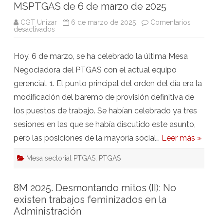
MSPTGAS de 6 de marzo de 2025
CGT Unizar
6 de marzo de 2025
Comentarios
en
desactivados
MSPTGAS
de
6
Hoy, 6 de marzo, se ha celebrado la última Mesa
de
marzo
Negociadora del PTGAS con el actual equipo
de
2025
gerencial. 1. El punto principal del orden del día era la
modificación del baremo de provisión definitiva de
los puestos de trabajo. Se habían celebrado ya tres
sesiones en las que se había discutido este asunto,
pero las posiciones de la mayoría social…
Leer más »
Mesa sectorial PTGAS
,
PTGAS
8M 2025. Desmontando mitos (II): No
existen trabajos feminizados en la
Administración