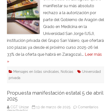
Medicina
manifestar su más absoluto
en
la
rechazo a la autorización por
Universidad
privada
parte del Gobierno de Aragón del
San
Jorge
Grado en Medicina en la
Universidad San Jorge (USJ),
institución privada del Grupo San Valero, que ofertará
100 plazas ya desde el próximo curso 2025-26 (el
33% de la oferta que habrá en Zaragoza)….
Leer más
»
Mensajes en listas sindicales
,
Noticias
Universidad
privada
Propuesta manifestación estatal 5 de abril
2025
CGT Unizar
13 de marzo de 2025
Comentarios
en
desactivados