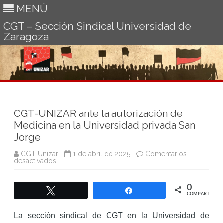
MENÚ
CGT – Sección Sindical Universidad de
Zaragoza
Ir
al
contenido
CGT-UNIZAR ante la autorización de
Medicina en la Universidad privada San
Jorge
CGT Unizar
1 de abril de 2025
Comentarios
en
desactivados
CGT-
UNIZAR
ante
0
la
Twittear
Compartir
autorización
COMPARTIR
de
Medicina
La sección sindical de CGT en la Universidad de
en