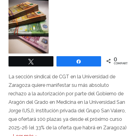
la
autorización
de
Medicina
en
la
Universidad
privada
San
Jorge
0
Twittear
Compartir
COMPARTIR
La sección sindical de CGT en la Universidad de
Zaragoza quiere manifestar su más absoluto
rechazo a la autorización por parte del Gobierno de
Aragón del Grado en Medicina en la Universidad San
Jorge (USJ), institución privada del Grupo San Valero,
que ofertará 100 plazas ya desde el próximo curso
2025-26 (el 33% de la oferta que habrá en Zaragoza)