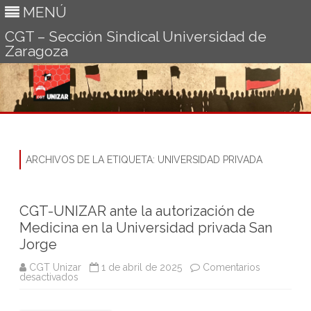
MENÚ
CGT – Sección Sindical Universidad de
Zaragoza
Ir
al
contenido
ARCHIVOS DE LA ETIQUETA:
UNIVERSIDAD PRIVADA
CGT-UNIZAR ante la autorización de
Medicina en la Universidad privada San
Jorge
CGT Unizar
1 de abril de 2025
Comentarios
en
desactivados
CGT-
UNIZAR
ante