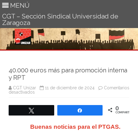
MENÚ
CGT – Sección Sindical Universidad de
Zaragoza
Ir
al
contenido
40.000 euros más para promoción interna
y RPT
CGT Unizar
11 de diciembre de 2024
Comentarios
en
desactivados
40.000
euros
más
0
para
Twittear
Compartir
promoción
COMPARTIR
interna
y
Buenas noticias para el PTGAS.
RPT