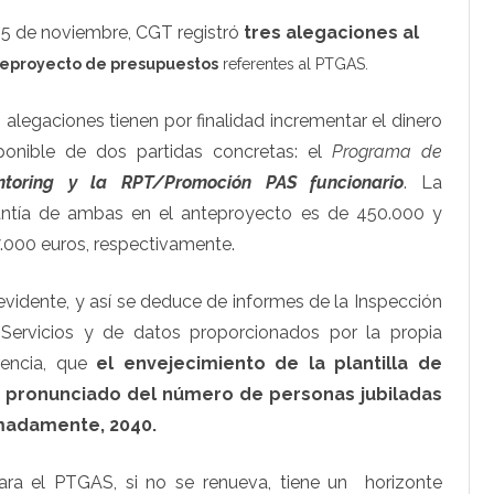
UNIZAR
2025
25 de noviembre, CGT registró
tres alegaciones al
eproyecto de presupuestos
referentes al PTGAS.
 alegaciones tienen por finalidad incrementar el dinero
ponible de dos partidas concretas: el
Programa de
ntoring y la RPT/Promoción
PAS funcionario
. La
ntía de ambas en el anteproyecto es de 450.000 y
.000 euros, respectivamente.
evidente, y así se deduce de informes de la Inspección
Servicios y de datos proporcionados por la propia
rencia, que
el envejecimiento de la plantilla de
 pronunciado del número de personas jubiladas
madamente, 2040.
ra el PTGAS, si no se renueva, tiene un horizonte