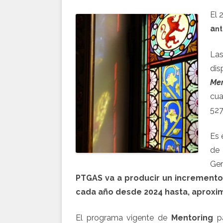
El 
a
nt
Las
dis
Me
cua
527
Es 
de 
Ge
PTGAS va a producir un incremento
cada año desde 2024 hasta, aproxi
El programa vigente de
Mentoring
pa