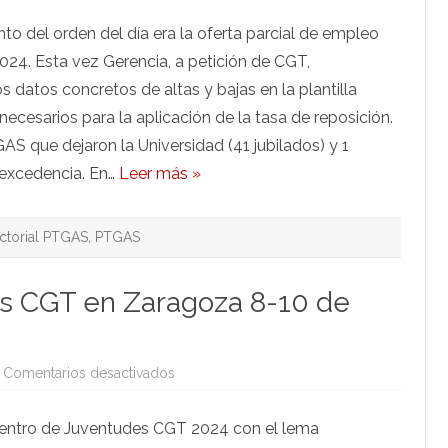
Sectorial
PTGAS
unto del orden del día era la oferta parcial de empleo
29
de
024. Esta vez Gerencia, a petición de CGT,
octubre
de
s datos concretos de altas y bajas en la plantilla
2024
necesarios para la aplicación de la tasa de reposición.
S que dejaron la Universidad (41 jubilados) y 1
 excedencia. En…
Leer más »
ctorial PTGAS
,
PTGAS
es CGT en Zaragoza 8-10 de
en
Comentarios desactivados
II
Encuentro
Juventudes
uentro de Juventudes CGT 2024 con el lema
CGT
en