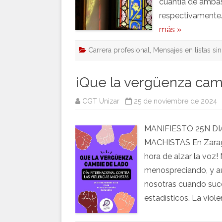
cuantía de ambas
respectivamente.
más »
Carrera profesional
,
Mensajes en listas si
¡Que la vergüenza cam
CGT Unizar
25 de noviembre de 2024
MANIFIESTO 25N D
MACHISTAS En Zaragoz
hora de alzar la voz
menospreciando, y au
nosotras cuando suced
estadísticos. La vio