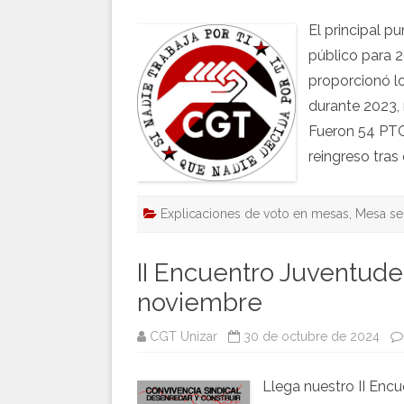
El principal p
público para 2
proporcionó lo
durante 2023, 
Fueron 54 PTGA
reingreso tras
Explicaciones de voto en mesas
,
Mesa se
II Encuentro Juventud
noviembre
CGT Unizar
30 de octubre de 2024
Llega nuestro II Enc