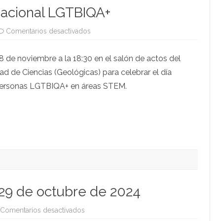
rnacional LGTBIQA+
en
Comentarios desactivados
Café
Diverso.
Día
 de noviembre a la 18:30 en el salón de actos del
internacional
LGTBIQA+
tad de Ciencias (Geológicas) para celebrar el día
 personas LGTBIQA+ en áreas STEM.
29 de octubre de 2024
en
Comentarios desactivados
Mesa