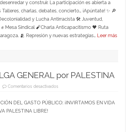
desenredar y construir. La participación es abierta a
Zaragoza
8-
es Talleres, charlas, debates, concierto… ¡Apúntate! ✨ 🔎
10
de
Decolonialidad y Lucha Antirracista 🛠 Juventud,
noviembre
e ✊ Mesa Sindical 🧨Charla Anticapacitismo 🖤 Ruta
Zaragoza. 🫂 Represión y nuevas estrategias…
Leer más
UELGA GENERAL por PALESTINA
en
Comentarios desactivados
Este
viernes
27-
CIÓN DEL GASTO PÚBLICO: ¡INVIRTAMOS EN VIDA
S:
HUELGA
VA PALESTINA LIBRE!
GENERAL
por
PALESTINA