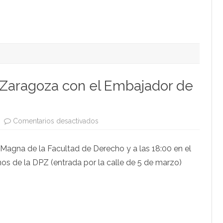
 Zaragoza con el Embajador de
en
Comentarios desactivados
Lunes
30:
Dos
a Magna de la Facultad de Derecho y a las 18:00 en el
citas
en
os de la DPZ (entrada por la calle de 5 de marzo)
Zaragoza
con
el
Embajador
de
Palestina