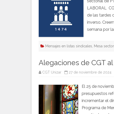
sectorial de 
LABORAL CGT h
de las tardes 
inverso. Creem
semana por l
Mensajes en listas sindicales
,
Mesa sector
Alegaciones de CGT a
CGT Unizar
27 de noviembre de 2024
El 25 de noviemb
presupuestos ref
incrementar el di
Programa de Men