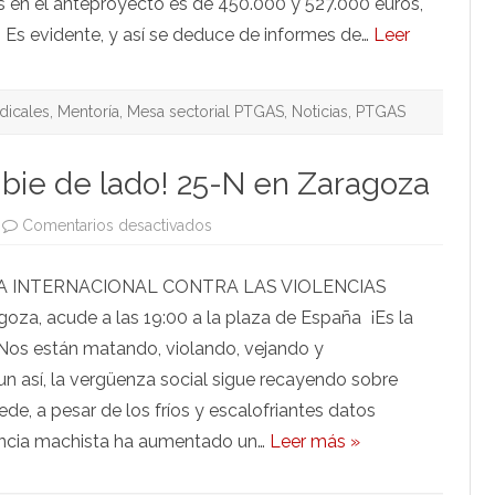
 en el anteproyecto es de 450.000 y 527.000 euros,
 Es evidente, y así se deduce de informes de…
Leer
ndicales
,
Mentoría
,
Mesa sectorial PTGAS
,
Noticias
,
PTGAS
bie de lado! 25-N en Zaragoza
en
Comentarios desactivados
¡Que
la
vergüenza
IA INTERNACIONAL CONTRA LAS VIOLENCIAS
cambie
de
a, acude a las 19:00 a la plaza de España ¡Es la
lado!
25-
! Nos están matando, violando, vejando y
N
en
n así, la vergüenza social sigue recayendo sobre
Zaragoza
e, a pesar de los fríos y escalofriantes datos
lencia machista ha aumentado un…
Leer más »