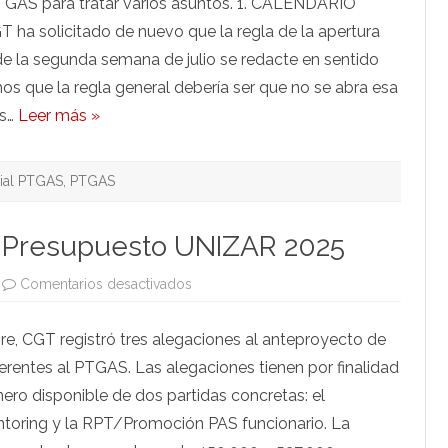
PTGAS para tratar varios asuntos. 1. CALENDARIO
diciembre
de
a solicitado de nuevo que la regla de la apertura
2024
de la segunda semana de julio se redacte en sentido
os que la regla general debería ser que no se abra esa
as…
Leer más »
ial PTGAS
,
PTGAS
l Presupuesto UNIZAR 2025
en
Comentarios desactivados
Alegaciones
de
CGT
re, CGT registró tres alegaciones al anteproyecto de
al
Presupuesto
erentes al PTGAS. Las alegaciones tienen por finalidad
UNIZAR
2025
nero disponible de dos partidas concretas: el
toring y la RPT/Promoción PAS funcionario. La