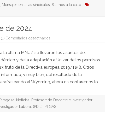
,
Mensajes en listas sindicales
,
Salimos a la calle
e de 2024
en
Comentarios desactivados
MNUZ
20
de
a la última MNUZ se llevaron los asuntos del
noviembre
de
adémico y de la adaptación a Unizar de los permisos
2024
3 fruto de la Directiva europea 2019/1158. Otros
 informado, y muy bien, del resultado de la
Parafraseando al Wyoming, ahora os contaremos lo
Zaragoza
,
Noticias
,
Profesorado Docente e Investigador
vestigador Laboral (PDIL)
,
PTGAS