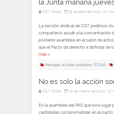
la Junta mañana jueve
CGT Unizar
19 de abril de 2023
Com
La sección sindical de CGT pedimos vi
compañeros acudir a la concentración de
posterior asamblea en el salón de act
que el Pacto da derecho a disfrutar de l
más »
Mensajes en listas sindicales
,
PTGAS
No es solo la acción so
CGT Unizar
30 de marzo de 2023
En la asamblea del PAS que tuvo lugar p
cantidades comprometidas en el pacto v