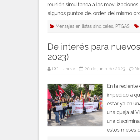
reunión simultanea a las movilizacion
algunos puntos del orden del mismo ord
Mensajes en listas sindicales
,
PTGAS
De interés para nuevos
2023)
CGT Unizar
20 de junio de 2023
No
En la reciente
impedido a qui
estar ya en u
una queja al 
una discrimin
estos meses 