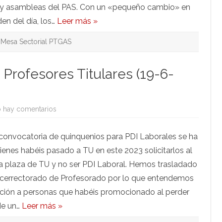
interna
es y asambleas del PAS. Con un «pequeño cambio» en
y
turno
en del día, los…
Leer más »
libre
de
OPEs
Mesa Sectorial PTGAS
pendientes
 Profesores Titulares (19-6-
en
 hay comentarios
De
interés
para
 convocatoria de quinquenios para PDI Laborales se ha
nuevos
Profesores
enes habéis pasado a TU en este 2023 solicitarlos al
Titulares
(19-
na plaza de TU y no ser PDI Laboral. Hemos trasladado
6-
2023)
Vicerrectorado de Profesorado por lo que entendemos
ación a personas que habéis promocionado al perder
de un…
Leer más »