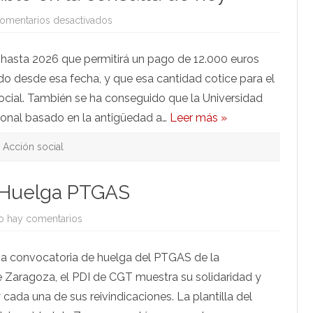
en
omentarios desactivados
CGT
pide
tu
 hasta 2026 que permitirá un pago de 12.000 euros
voto
favorable
ado desde esa fecha, y que esa cantidad cotice para el
en
la
ocial. También se ha conseguido que la Universidad
consulta
de
ional basado en la antigüedad a…
Leer más »
hoy
Acción social
a Huelga PTGAS
en
o hay comentarios
Apoyo
PDI
de
ma convocatoria de huelga del PTGAS de la
CGT
a
e Zaragoza, el PDI de CGT muestra su solidaridad y
la
Huelga
cada una de sus reivindicaciones. La plantilla del
PTGAS