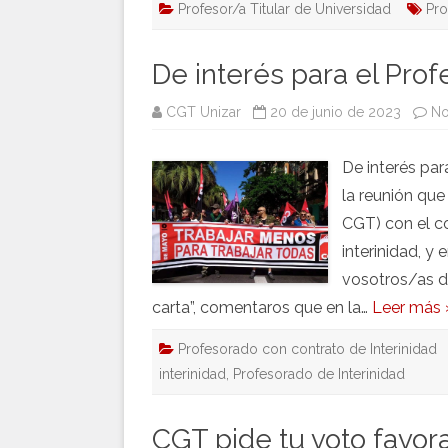
Profesor/a Titular de Universidad
Pro
De interés para el Prof
CGT Unizar
20 de junio de 2023
No
De interés par
la reunión que
CGT) con el c
interinidad, y
vosotros/as de
carta”, comentaros que en la…
Leer más 
Profesorado con contrato de Interinidad
interinidad
,
Profesorado de Interinidad
CGT pide tu voto favor