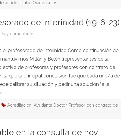
fesorado Titular
,
Quinquenios
esorado de Interinidad (19-6-23)
en
 hay comentarios
De
interés
para
a el profesorado de interinidad Como continuación de
el
Profesorado
 mantuvimos Millán y Belén (representantes de la
de
Interinidad
olectivo de profesoras y profesores con contrato de
(19-
6-
 en la que la principal conclusión fue que cada uno/a de
23)
be calibrar su situación y pedir una solución “a la
»
Acreditación
,
Ayudante Doctor
,
Profesor con contrato de
able en la consulta de hoy