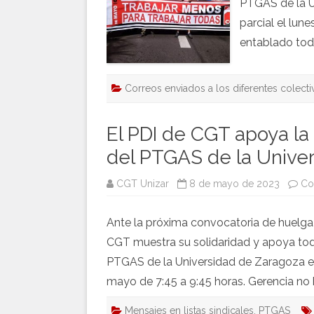
PTGAS de la U
parcial el lun
entablado to
Correos enviados a los diferentes colecti
El PDI de CGT apoya la 
del PTGAS de la Unive
CGT Unizar
8 de mayo de 2023
Co
Ante la próxima convocatoria de huelga
CGT muestra su solidaridad y apoya toda
PTGAS de la Universidad de Zaragoza es
mayo de 7:45 a 9:45 horas. Gerencia n
Mensajes en listas sindicales
,
PTGAS