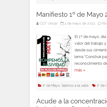
Manifiesto 1º de Mayo 
CGT Unizar
4 de mayo de 2023
No
El 1º de mayo, día 
valor del trabajo y
desde sus cimiento
lema “Construir pa
reconocimiento de 
más »
1º de Mayo
,
Salimos a la calle
1º de
Acude a la concentrac