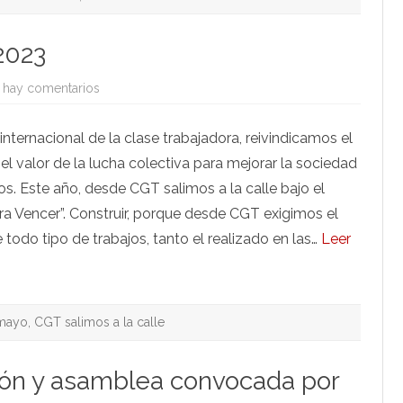
la
Universidad
2023
en
 hay comentarios
Manifiesto
1º
de
internacional de la clase trabajadora, reivindicamos el
Mayo
2023
 el valor de la lucha colectiva para mejorar la sociedad
s. Este año, desde CGT salimos a la calle bajo el
ra Vencer”. Construir, porque desde CGT exigimos el
todo tipo de trabajos, tanto el realizado en las…
Leer
 mayo
,
CGT salimos a la calle
ión y asamblea convocada por