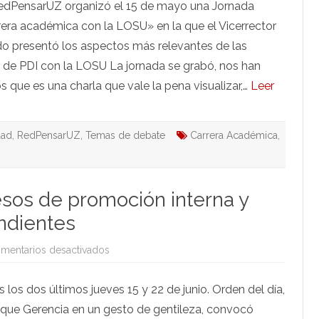
RedPensarUZ organizó el 15 de mayo una Jornada
La
carrera
rera académica con la LOSU» en la que el Vicerrector
académica
con
o presentó los aspectos más relevantes de las
la
LOSU
s de PDI con la LOSU La jornada se grabó, nos han
que es una charla que vale la pena visualizar,…
Leer
dad
,
RedPensarUZ
,
Temas de debate
Carrera Académica
,
esos de promoción interna y
ndientes
en
mentarios desactivados
Sectorial
de
PAS:
los dos últimos jueves 15 y 22 de junio. Orden del día,
Procesos
de
 que Gerencia en un gesto de gentileza, convocó
promoción