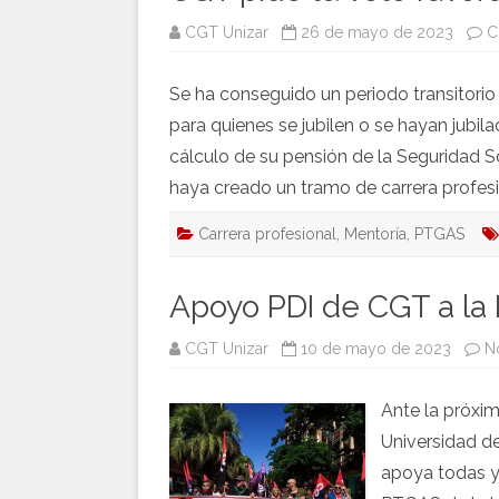
CGT Unizar
26 de mayo de 2023
C
Se ha conseguido un periodo transitorio
para quienes se jubilen o se hayan jubil
cálculo de su pensión de la Seguridad S
haya creado un tramo de carrera profes
Carrera profesional
,
Mentoría
,
PTGAS
Apoyo PDI de CGT a l
CGT Unizar
10 de mayo de 2023
N
Ante la próxi
Universidad d
apoya todas y 