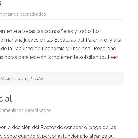
s
en
entarios desactivados
Acude
a
la
vamente a todas las compañeras y todos los
concentración
y
 mañana jueves en las Escaleras del Paraninfo, y a la
asamblea
convocada
os de la Facultad de Economía y Empresa. Recordad
por
la
as horas para este fin, simplemente solicitando…
Leer
Junta
mañana
jueves
Acción social
,
PTGAS
cial
en
Comentarios desactivados
No
es
solo
or la decisión del Rector de denegar el pago de las
la
acción
igente cuando el personal funcionario alcanza su
social