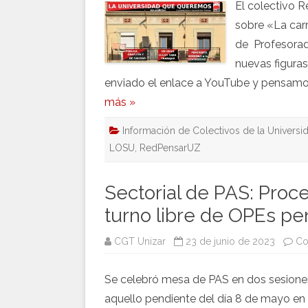
El colectivo 
sobre «La car
de Profesorad
nuevas figura
enviado el enlace a YouTube y pensamos 
más »
Información de Colectivos de la Universi
LOSU
,
RedPensarUZ
Sectorial de PAS: Proc
turno libre de OPEs pe
CGT Unizar
23 de junio de 2023
Co
Se celebró mesa de PAS en dos sesiones 
aquello pendiente del día 8 de mayo en