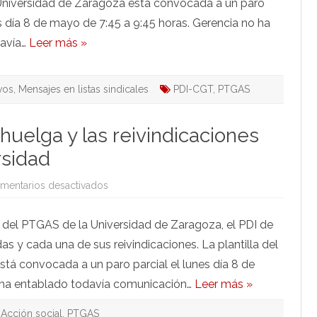
niversidad de Zaragoza está convocada a un paro
es día 8 de mayo de 7:45 a 9:45 horas. Gerencia no ha
davía…
Leer más »
vos
,
Mensajes en listas sindicales
PDI-CGT
,
PTGAS
huelga y las reivindicaciones
rsidad
en
mentarios desactivados
El
PDI
de
 del PTGAS de la Universidad de Zaragoza, el PDI de
CGT
apoya
s y cada una de sus reivindicaciones. La plantilla del
la
huelga
tá convocada a un paro parcial el lunes día 8 de
y
las
o ha entablado todavía comunicación…
Leer más »
reivindicaciones
del
PTGAS
Acción social
,
PTGAS
de