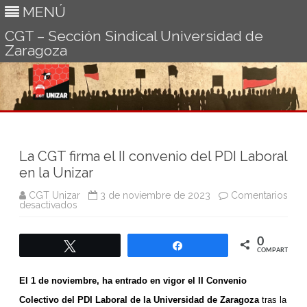
MENÚ
CGT – Sección Sindical Universidad de
Zaragoza
Ir
al
contenido
La CGT firma el II convenio del PDI Laboral
en la Unizar
CGT Unizar
3 de noviembre de 2023
Comentarios
en
desactivados
La
CGT
firma
0
el
Twittear
Compartir
II
COMPARTIR
convenio
del
El 1 de noviembre, ha entrado en vigor el II Convenio
PDI
Laboral
Colectivo del PDI Laboral de la Universidad de Zaragoza
en
tras la