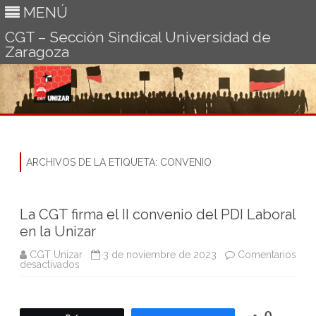
MENÚ
CGT – Sección Sindical Universidad de
Zaragoza
Ir
al
contenido
ARCHIVOS DE LA ETIQUETA:
CONVENIO
La CGT firma el II convenio del PDI Laboral
en la Unizar
CGT Unizar
3 de noviembre de 2023
Comentarios
en
desactivados
La
CGT
firma
el
II