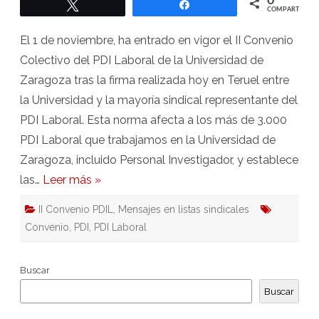
0
Twittear
Compartir
convenio
COMPARTIR
del
PDI
Laboral
El 1 de noviembre, ha entrado en vigor el II Convenio
en
la
Colectivo del PDI Laboral de la Universidad de
Unizar
Zaragoza tras la firma realizada hoy en Teruel entre
la Universidad y la mayoría sindical representante del
PDI Laboral. Esta norma afecta a los más de 3.000
PDI Laboral que trabajamos en la Universidad de
Zaragoza, incluido Personal Investigador, y establece
las…
Leer más »
II Convenio PDIL
,
Mensajes en listas sindicales
Convenio
,
PDI
,
PDI Laboral
Buscar
Buscar