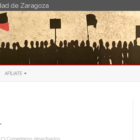
idad de Zaragoza
Ir
al
AFÍLIATE
contenido
 PDI
BOLETÍN DE AFILIACIÓN AL
SINDICATO DE
RIO
IO PDI
ADMINISTRACIONES PÚBLICAS
BOLETÍN DE AFILIACIÓN
SINDICATO DE ENSEÑANZA
T
en
Comentarios desactivados