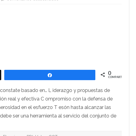
La
CGT-
PDI.
Vota
a
CGT
0
Compartir
COMPARTIR
constate basado en… L iderazgo y propuestas de
ión real y efectiva C ompromiso con la defensa de
erosidad en el esfuerzo T esón hasta alcanzar las
debe ser una herramienta al servicio del conjunto de