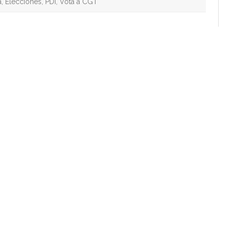
a
,
Elecciones
,
PDI
,
Vota a CGT