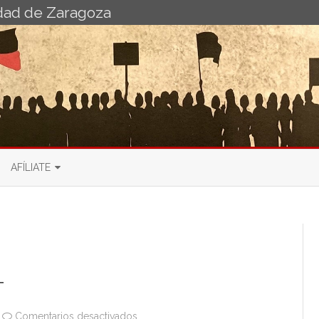
idad de Zaragoza
Ir
al
AFÍLIATE
contenido
 PDI
BOLETÍN DE AFILIACIÓN AL
SINDICATO DE
RIO
IO PDI
ADMINISTRACIONES PÚBLICAS
BOLETÍN DE AFILIACIÓN
SINDICATO DE ENSEÑANZA
T
en
Comentarios desactivados