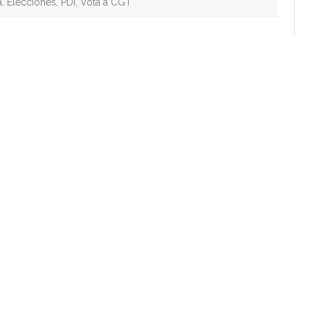
a
,
Elecciones
,
PDI
,
Vota a CGT