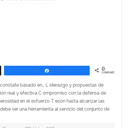
La
CGT-
PDI.
Vota
a
CGT
0
Compartir
COMPARTIR
constate basado en… L iderazgo y propuestas de
ión real y efectiva C ompromiso con la defensa de
erosidad en el esfuerzo T esón hasta alcanzar las
debe ser una herramienta al servicio del conjunto de