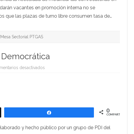
edarán vacantes en promoción interna no se
os que las plazas de turno libre consumen tasa de…
Mesa Sectorial PTGAS
 Democrática
en
entarios desactivados
La
CGT
por
la
Memoria
Democrática
0
Compartir
COMPARTIR
laborado y hecho público por un grupo de PDI del