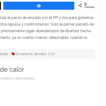
0
Compartir
COMPARTIR
lizar el pacto alcanzado por el PP y Vox para gobernar
ra repulsa y confrontación. Sólo el primer párrafo de
e precisamente sigan abanderados de libertad, hecho
umento, ya es cuanto menos, deleznable, cuando lo
ebate
Enseñanza
,
Sanidad
,
VOX
 de calor
en
entarios desactivados
Estrés
térmico
y
golpe
de
calor