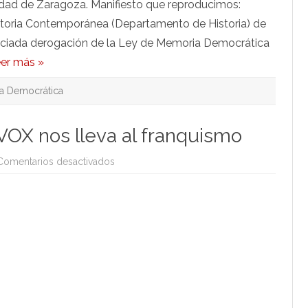
idad de Zaragoza. Manifiesto que reproducimos:
istoria Contemporánea (Departamento de Historia) de
unciada derogación de la Ley de Memoria Democrática
er más »
a Democrática
VOX nos lleva al franquismo
en
Comentarios desactivados
El
pacto
de
Azcón
con
VOX
nos
lleva
al
franquismo