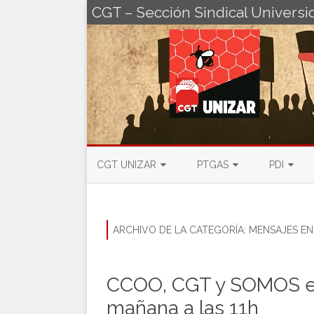
CGT – Sección Sindical Univers
CGT UNIZAR
PTGAS
PDI
ACOSO Y PLAN DE IGUALDAD
JUNTA DE PTGAS
JUNTA DE
PLAN CONCILIA
PACTO PERSONAL FUNCIONA
II CONVEN
ARCHIVO DE LA CATEGORÍA:
MENSAJES EN 
SOBRE LA CGT
CCOO, CGT y SOMOS en
CONTACTO
mañana a las 11h