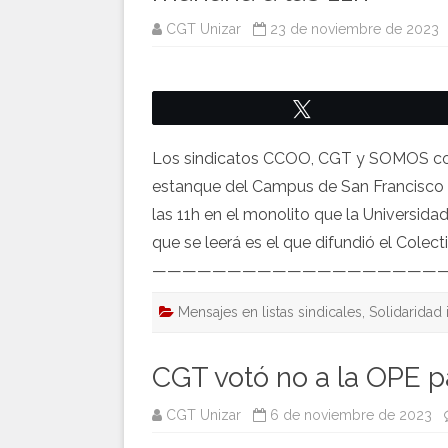
CGT Unizar
23 de noviembre de 2023
Twittear
Los sindicatos CCOO, CGT y SOMOS con
estanque del Campus de San Francisco e
las 11h en el monolito que la Universida
que se leerá es el que difundió el Cole
—————————————————————– Co
Mensajes en listas sindicales
,
Solidaridad 
CGT votó no a la OPE p
CGT Unizar
6 de noviembre de 2023