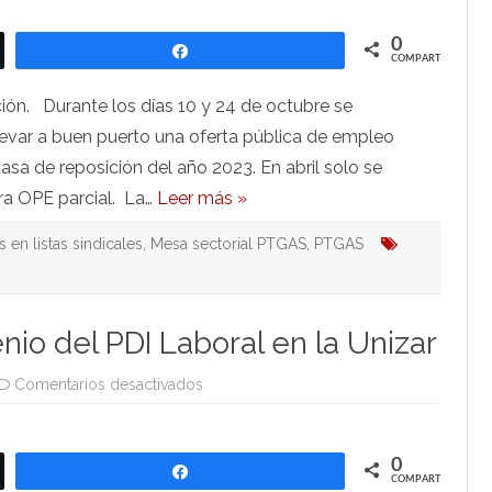
no
a
la
0
Compartir
OPE
COMPARTIR
parcial
de
octubre,
ón. Durante los días 10 y 24 de octubre se
¿por
qué?
evar a buen puerto una oferta pública de empleo
tasa de reposición del año 2023. En abril solo se
tra OPE parcial. La…
Leer más »
 en listas sindicales
,
Mesa sectorial PTGAS
,
PTGAS
enio del PDI Laboral en la Unizar
en
Comentarios desactivados
La
CGT
firma
el
II
0
Compartir
convenio
COMPARTIR
del