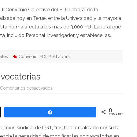
PDI
Laboral
l II Convenio Colectivo del PDI Laboral de la
en
la
alizada hoy en Teruel entre la Universidad y la mayoría
Unizar
 Esta norma afecta a los más de 3.000 PDI Laboral que
, incluido Personal Investigador, y establece las…
cales
Convenio
,
PDI
,
PDI Laboral
nvocatorias
en
Comentarios desactivados
Modificación
de
las
convocatorias
0
Compartir
COMPARTIR
ección sindical de CGT, tras haber realizado consulta
erencia la necesidad de modificar las convocatorias en