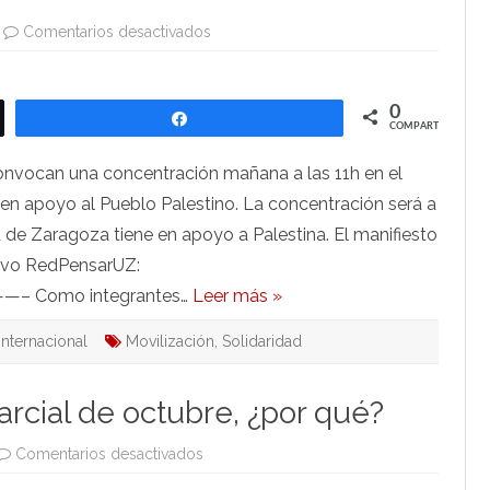
en
Comentarios desactivados
CCOO,
CGT
y
SOMOS
en
0
Compartir
apoyo
COMPARTIR
del
Pueblo
Palestino
vocan una concentración mañana a las 11h en el
mañana
a
n apoyo al Pueblo Palestino. La concentración será a
las
11h
d de Zaragoza tiene en apoyo a Palestina. El manifiesto
ctivo RedPensarUZ:
mo integrantes…
Leer más »
internacional
Movilización
,
Solidaridad
arcial de octubre, ¿por qué?
en
Comentarios desactivados
CGT
votó