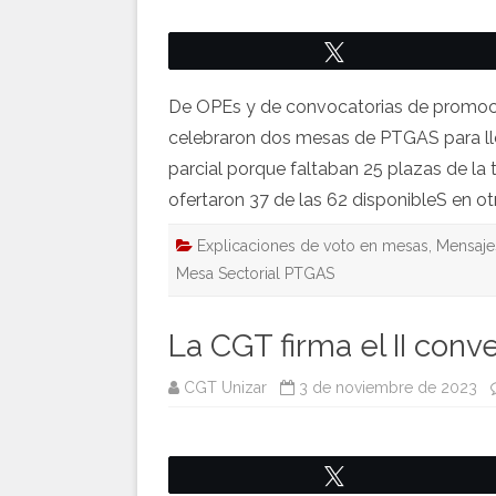
Twittear
De OPEs y de convocatorias de promoci
celebraron dos mesas de PTGAS para ll
parcial porque faltaban 25 plazas de la 
ofertaron 37 de las 62 disponibleS en o
Explicaciones de voto en mesas
,
Mensajes
Mesa Sectorial PTGAS
La CGT firma el II conv
CGT Unizar
3 de noviembre de 2023
Twittear