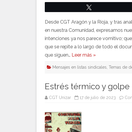
Twittear
Desde CGT Aragón y la Rioja, y tras ana
en nuestra Comunidad, expresamos nuest
intenciones ya nos parece vomitivo; qu
que se repite a lo largo de todo el doc
que siguen…
Leer más »
Mensajes en listas sindicales
,
Temas de d
Estrés térmico y golpe
CGT Unizar
17 de julio de 2023
Com