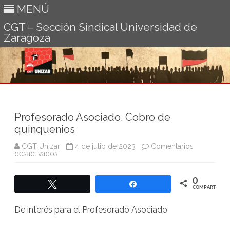
MENÚ
CGT – Sección Sindical Universidad de
Zaragoza
Ir
al
contenido
Profesorado Asociado. Cobro de
quinquenios
CGT Unizar
4 de julio de 2023
Comentarios
en
desactivados
Profesorado
Asociado.
Cobro
0
de
Twittear
Compartir
quinquenios
COMPARTIR
De interés para el Profesorado Asociado