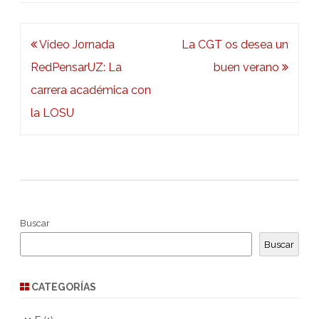
Navegación
Vídeo Jornada
La CGT os desea un
de
RedPensarUZ: La
buen verano
entradas
carrera académica con
la LOSU
Buscar
Buscar
CATEGORÍAS