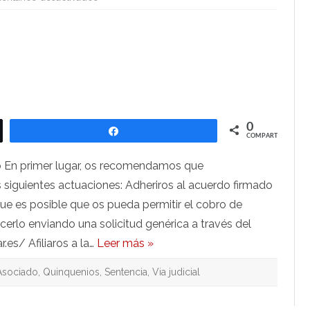
Profesorado
Asociado.
Cobro
de
quinquenios
0
Compartir
COMPARTIR
o En primer lugar, os recomendamos que
siguientes actuaciones: Adheriros al acuerdo firmado
ue es posible que os pueda permitir el cobro de
cerlo enviando una solicitud genérica a través del
r.es/ Afiliaros a la…
Leer más »
Asociado
,
Quinquenios
,
Sentencia
,
Via judicial