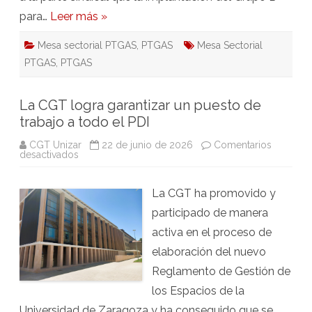
para…
Leer más »
Mesa sectorial PTGAS
,
PTGAS
Mesa Sectorial
PTGAS
,
PTGAS
La CGT logra garantizar un puesto de
trabajo a todo el PDI
CGT Unizar
22 de junio de 2026
Comentarios
en
desactivados
La
CGT
logra
La CGT ha promovido y
garantizar
un
participado de manera
puesto
de
activa en el proceso de
trabajo
a
elaboración del nuevo
todo
el
Reglamento de Gestión de
PDI
los Espacios de la
Universidad de Zaragoza y ha conseguido que se