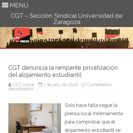
MENÚ
CGT – Sección Sindical Universidad de
Zaragoza
Ir
al
contenido
CGT denuncia la rampante privatización
del alojamiento estudiantil
CGT Unizar
1 de julio de 2026
Comentarios
en
desactivados
CGT
denuncia
la
Solo hace falta seguir la
rampante
privatización
prensa local mínimamente
del
alojamiento
para comprobar que el
estudiantil
alojamiento estudiantil se