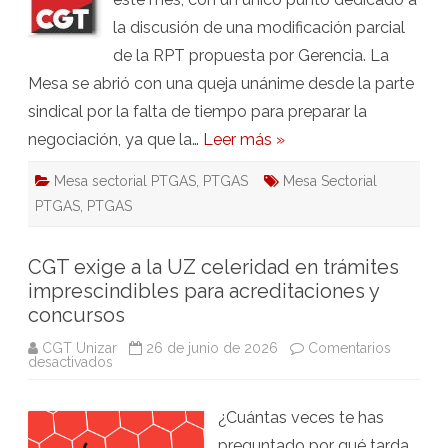
la discusión de una modificación parcial
de la RPT propuesta por Gerencia. La
Mesa se abrió con una queja unánime desde la parte
sindical por la falta de tiempo para preparar la
negociación, ya que la…
Leer más »
Mesa sectorial PTGAS
,
PTGAS
Mesa Sectorial
PTGAS
,
PTGAS
CGT exige a la UZ celeridad en trámites
imprescindibles para acreditaciones y
concursos
CGT Unizar
26 de junio de 2026
Comentarios
en
desactivados
CGT
exige
a
¿Cuántas veces te has
la
UZ
preguntado por qué tarda
celeridad