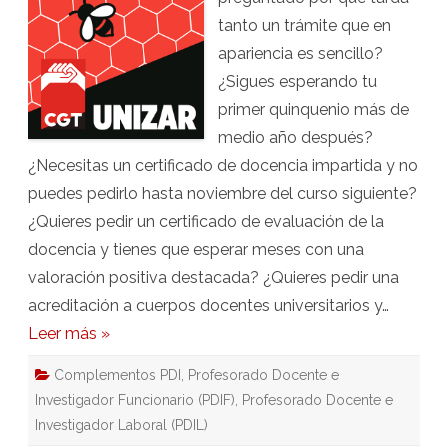
en
tanto un trámite que en
trámites
imprescindibles
apariencia es sencillo?
para
acreditaciones
¿Sigues esperando tu
y
concursos
primer quinquenio más de
medio año después?
¿Necesitas un certificado de docencia impartida y no
puedes pedirlo hasta noviembre del curso siguiente?
¿Quieres pedir un certificado de evaluación de la
docencia y tienes que esperar meses con una
valoración positiva destacada? ¿Quieres pedir una
acreditación a cuerpos docentes universitarios y…
Leer más »
Complementos PDI
,
Profesorado Docente e
Investigador Funcionario (PDIF)
,
Profesorado Docente e
Investigador Laboral (PDIL)