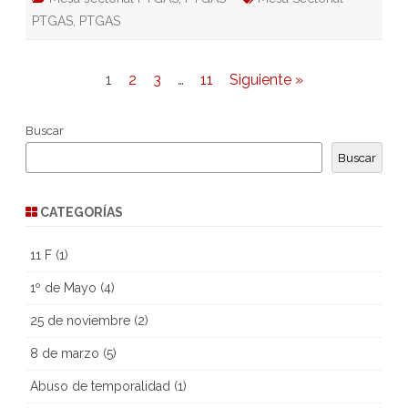
PTGAS
,
PTGAS
Paginación
1
2
3
…
11
Siguiente »
de
Buscar
entradas
Buscar
CATEGORÍAS
11 F
(1)
1º de Mayo
(4)
25 de noviembre
(2)
8 de marzo
(5)
Abuso de temporalidad
(1)