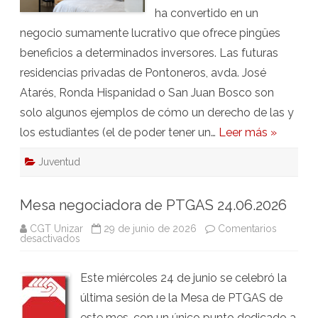
ha convertido en un
negocio sumamente lucrativo que ofrece pingües
beneficios a determinados inversores. Las futuras
residencias privadas de Pontoneros, avda. José
Atarés, Ronda Hispanidad o San Juan Bosco son
solo algunos ejemplos de cómo un derecho de las y
los estudiantes (el de poder tener un…
Leer más »
Juventud
Mesa negociadora de PTGAS 24.06.2026
CGT Unizar
29 de junio de 2026
Comentarios
en
desactivados
Mesa
negociadora
de
Este miércoles 24 de junio se celebró la
PTGAS
24.06.2026
última sesión de la Mesa de PTGAS de
este mes, con un único punto dedicado a