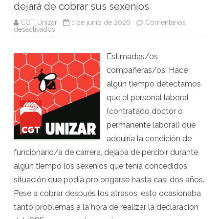
dejará de cobrar sus sexenios
CGT Unizar
1 de junio de 2026
Comentarios
en
desactivados
Gracias
a
CGT
Estimadas/os
el
nuevo
compañeras/os: Hace
PDI
funcionario
algún tiempo detectamos
no
dejará
que el personal laboral
de
cobrar
(contratado doctor o
sus
sexenios
permanente laboral) que
adquiría la condición de
funcionario/a de carrera, dejaba de percibir durante
algún tiempo los sexenios que tenía concedidos,
situación que podía prolongarse hasta casi dos años.
Pese a cobrar después los atrasos, esto ocasionaba
tanto problemas a la hora de realizar la declaración