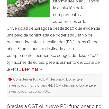
informe (léelo aquí) sobre
ha
perdido
la evolución de los
desde
2020
complementos
más
de
autonómicos en la
3.500
euros
Universidad de Zaragoza desde 2020 que evidencia
en
los
una pérdida continuada de poder adquisitivo del
complementos
autonómicos
personal docente e investigador (PDI) en los últimos
años. El presupuesto destinado a estos
complementos permanece congelado desde 2022
(9 millones de euros), pese al aumento del coste de
la vida….
Leer más »
Complementos PDI
,
Profesorado Docente e
Investigador Funcionario (PDIF)
,
Profesorado Docente e
Investigador Laboral (PDIL)
Gracias a CGT el nuevo PDI funcionario no