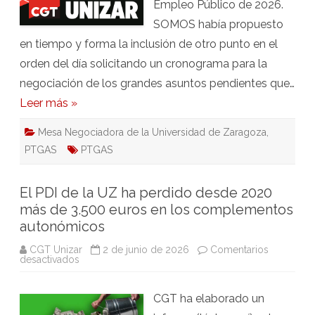
Empleo Público de 2026.
SOMOS había propuesto
en tiempo y forma la inclusión de otro punto en el
orden del día solicitando un cronograma para la
negociación de los grandes asuntos pendientes que…
Leer más »
Mesa Negociadora de la Universidad de Zaragoza
,
PTGAS
PTGAS
El PDI de la UZ ha perdido desde 2020
más de 3.500 euros en los complementos
autonómicos
CGT Unizar
2 de junio de 2026
Comentarios
en
desactivados
El
PDI
de
CGT ha elaborado un
la
UZ