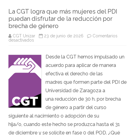
La CGT logra que más mujeres del PDI
puedan disfrutar de la reducción por
brecha de género
CGT Unizar
23 de junio de 2026
Comentarios
en
desactivados
La
CGT
logra
Desde la CGT hemos impulsado un
que
más
acuerdo para aplicar de manera
mujeres
del
efectiva el derecho de las
PDI
puedan
madres que formen parte del PDI de
disfrutar
de
Universidad de Zaragoza a
la
reducción
una reducción de 30 h. por brecha
por
brecha
de género a partir del curso
de
género
siguiente al nacimiento o adopción de su
hija/o, cuando este hecho se produzca hasta el 31
de diciembre y se solicite en fase 0 del POD. ¿Qué