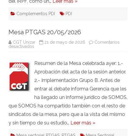
del IRPF, como un…
Leer más »
Complementos PDI
PDI
Mesa PTGAS 20/05/2026
CGT Unizar
21 de mayo de 2026
Comentarios
en
desactivados
Mesa
PTGAS
20/05/2026
Resumen de la Mesa celebrada ayer: 1.-
Aprobación del acta de la sesión anterior.
2.- Implementación Grupo B. Antes de
entrar al debate informa Gerencia que les
ha llegado un informe jurídico de SOMOS,
que SOMOS ha compartido también con el resto de
sindicatos de la mesa, pero que a la vista del mismo
y sin tiempo de su estudio…
Leer más »
Mesa sectorial PTGAS
,
PTGAS
Mesa Sectorial