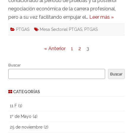
condicionado al periodo de pruebas y la posterior
negociación económica de la carrera profesional,
pero a su vez facilitando empujar el…
Leer más »
PTGAS
Mesa Sectorial PTGAS
,
PTGAS
Paginación
« Anterior
1
2
3
de
Buscar
entradas
Buscar
CATEGORÍAS
11 F
(1)
1º de Mayo
(4)
25 de noviembre
(2)