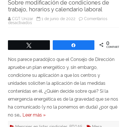
Sobre modificación de condiciones de
trabajo, horarios y calendario laboral
CGT Unizar
1 de junio de 2022
Comentarios
en
desactivados
Sobre
modificación
de
condiciones
de
0
Twittear
Compartir
trabajo,
COMPARTIR
horarios
y
calendario
Nos parece paradójico que el Consejo de Dirección
laboral
apruebe un plan energético y, sin embargo,
condicione su aplicación a que los centros y
unidades soliciten la aplicación de las medidas
contenidas en él. ¿Quién decide sobre qué? Si la
emergencia energética es de la gravedad que se nos
ha comunicado (y no la ponemos en duda) ¿por qué
no se…
Leer más »
Mensajes en listas sindicales
,
PTGAS
Mesa