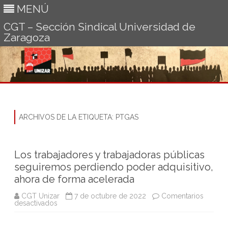
MENÚ
CGT – Sección Sindical Universidad de
Zaragoza
Ir
al
contenido
ARCHIVOS DE LA ETIQUETA:
PTGAS
Los trabajadores y trabajadoras públicas
seguiremos perdiendo poder adquisitivo,
ahora de forma acelerada
CGT Unizar
7 de octubre de 2022
Comentarios
en
desactivados
Los
trabajadores
y