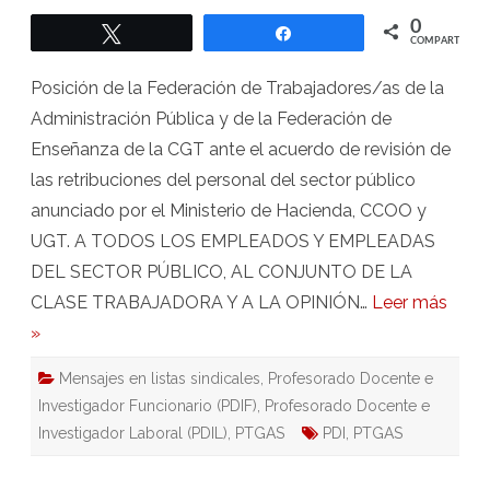
trabajadoras
públicas
0
Twittear
Compartir
seguiremos
COMPARTIR
perdiendo
poder
adquisitivo,
Posición de la Federación de Trabajadores/as de la
ahora
de
Administración Pública y de la Federación de
forma
acelerada
Enseñanza de la CGT ante el acuerdo de revisión de
las retribuciones del personal del sector público
anunciado por el Ministerio de Hacienda, CCOO y
UGT. A TODOS LOS EMPLEADOS Y EMPLEADAS
DEL SECTOR PÚBLICO, AL CONJUNTO DE LA
CLASE TRABAJADORA Y A LA OPINIÓN…
Leer más
»
Mensajes en listas sindicales
,
Profesorado Docente e
Investigador Funcionario (PDIF)
,
Profesorado Docente e
Investigador Laboral (PDIL)
,
PTGAS
PDI
,
PTGAS