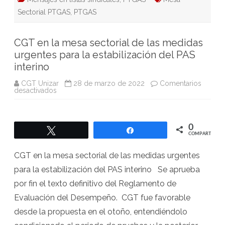
Sectorial PTGAS
,
PTGAS
CGT en la mesa sectorial de las medidas
urgentes para la estabilización del PAS
interino
CGT Unizar
28 de marzo de 2022
Comentarios
en
desactivados
CGT
en
la
mesa
sectorial
0
Twittear
Compartir
de
COMPARTIR
las
medidas
urgentes
CGT en la mesa sectorial de las medidas urgentes
para
la
para la estabilización del PAS interino Se aprueba
estabilización
del
por fin el texto definitivo del Reglamento de
PAS
interino
Evaluación del Desempeño. CGT fue favorable
desde la propuesta en el otoño, entendiéndolo