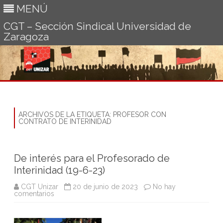
MENÚ
CGT – Sección Sindical Universidad de
Zaragoza
Ir
al
contenido
ARCHIVOS DE LA ETIQUETA:
PROFESOR CON
CONTRATO DE INTERINIDAD
De interés para el Profesorado de
Interinidad (19-6-23)
CGT Unizar
20 de junio de 2023
No hay
en
comentarios
De
interés
para
el