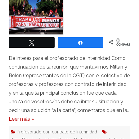
Profesorado
de
Interinidad
(19-
6-
23)
0
Twittear
Compartir
COMPARTIR
De interés para el profesorado de interinidad Como
continuación de la reunión que mantuvimos Millán y
Belén (representantes de la CGT) con el colectivo de
profesoras y profesores con contrato de interinidad,
y en la que la principal conclusión fue que cada
uno/a de vosotros/as debe calibrar su situación y
pedir una solución “a la carta”, comentaros que en la…
Leer más »
Profesorado con contrato de Interinidad