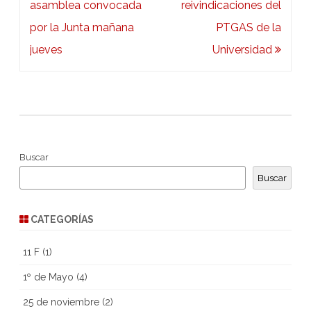
entradas
asamblea convocada
reivindicaciones del
por la Junta mañana
PTGAS de la
jueves
Universidad
Buscar
Buscar
CATEGORÍAS
11 F
(1)
1º de Mayo
(4)
25 de noviembre
(2)