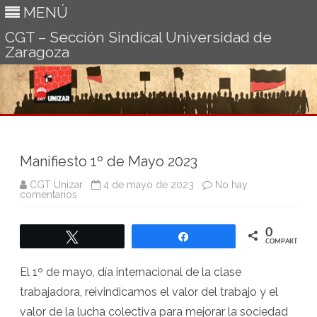
MENÚ
CGT – Sección Sindical Universidad de
Zaragoza
Ir
al
contenido
Manifiesto 1º de Mayo 2023
CGT Unizar
4 de mayo de 2023
No hay
en
comentarios
Manifiesto
1º
de
0
Mayo
Twittear
Compartir
2023
COMPARTIR
El 1º de mayo, día internacional de la clase
trabajadora, reivindicamos el valor del trabajo y el
valor de la lucha colectiva para mejorar la sociedad