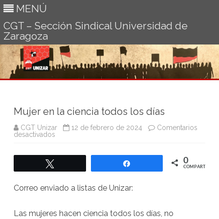
MENÚ
CGT – Sección Sindical Universidad de
Zaragoza
Ir
al
contenido
Mujer en la ciencia todos los días
CGT Unizar
12 de febrero de 2024
Comentarios
en
desactivados
Mujer
en
la
0
ciencia
Twittear
Compartir
todos
COMPARTIR
los
días
Correo enviado a listas de Unizar:
Las mujeres hacen ciencia todos los días, no