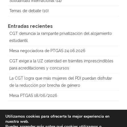
Solidaridad internacional
(14)
Temas de debate
(10)
Entradas recientes
CGT denuncia la rampante privatización del alojamiento
estudiantil
Mesa negociadora de PTGAS 24.06.2026
CGT exige a la UZ celeridad en trámites imprescindibles
para acreditaciones y concursos
La CGT logra que más mujeres del PDI puedan disfrutar
de la reducción por brecha de género
Mesa PTGAS 18/06/2026
Utilizamos cookies para ofrecerte la mejor experiencia en
nuestra web.
Copyright 2023
CGT – Sección
Creado con
Puedes aprender más sobre qué cookies utilizamos o