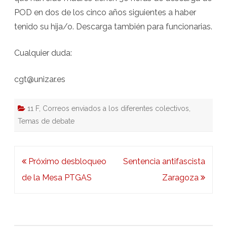
POD en dos de los cinco años siguientes a haber
tenido su hija/o. Descarga también para funcionarias.
Cualquier duda:
cgt@unizar.es
11 F
,
Correos enviados a los diferentes colectivos
,
Temas de debate
Navegación
Próximo desbloqueo
Sentencia antifascista
de
de la Mesa PTGAS
Zaragoza
entradas