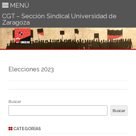
MENÚ
CGT – Sección Sindical Universidad de
Zaragoza
Ir
al
contenido
Elecciones 2023
Buscar
Buscar
CATEGORÍAS