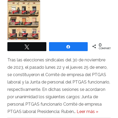
Personal
y
del
Comité
de
Empresa
del
PTGAS
2024-
2027
0
Twittear
Compartir
COMPARTIR
Tras las elecciones sindicales del 30 de noviembre
de 2023, el pasado lunes 22 y el jueves 25 de enero,
se constituyeron el Comité de empresa del PTGAS
laboral y la Junta de personal del PTGAS funcionario,
respectivamente. En dichas sesiones se acordaron
por unanimidad los siguientes cargos: Junta de
personal PTGAS funcionario Comité de empresa
PTGAS laboral Presidencia: Rubén…
Leer más »