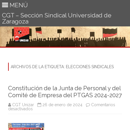
MENÚ
CGT – Sección Sindical Universidad de
Zaragoza
Ir
al
contenido
ARCHIVOS DE LA ETIQUETA:
ELECCIONES SINDICALES
Constitución de la Junta de Personal y del
Comité de Empresa del PTGAS 2024-2027
CGT Unizar
26 de enero de 2024
Comentarios
en
desactivados
Constitución
de
la
Junta
de