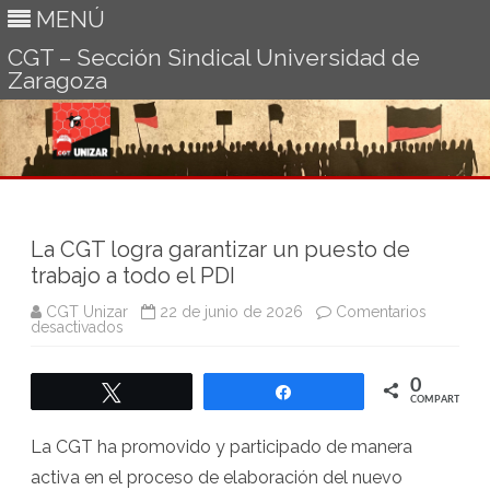
MENÚ
CGT – Sección Sindical Universidad de
Zaragoza
Ir
al
contenido
La CGT logra garantizar un puesto de
trabajo a todo el PDI
CGT Unizar
22 de junio de 2026
Comentarios
en
desactivados
La
CGT
logra
0
garantizar
Twittear
Compartir
un
COMPARTIR
puesto
de
La CGT ha promovido y participado de manera
trabajo
a
activa en el proceso de elaboración del nuevo
todo