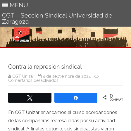
MENÚ
CGT – Sección Sindical Universidad de
Zaragoza
Ir
al
contenido
Contra la represión sindical
CGT Unizar
4 de septiembre de 2024
en
Comentarios desactivados
Contra
la
represión
0
sindical
Twittear
Compartir
COMPARTIR
En CGT Unizar arrancamos el curso acordándonos
de las compañeras represaliadas por su actividad
sindical. A finales de junio, seis sindicalistas vieron