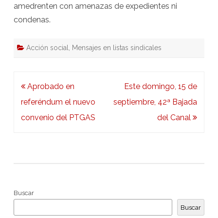
amedrenten con amenazas de expedientes ni
condenas.
Acción social
,
Mensajes en listas sindicales
Navegación
Aprobado en
Este domingo, 15 de
de
referéndum el nuevo
septiembre, 42ª Bajada
entradas
convenio del PTGAS
del Canal
Buscar
Buscar