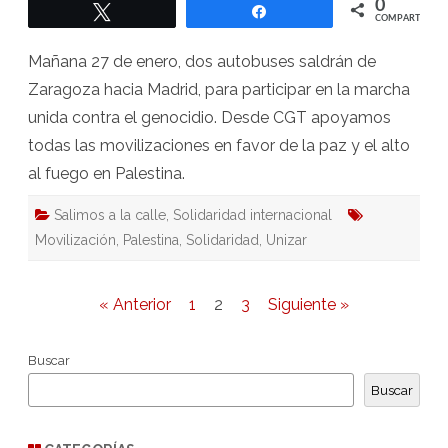
0
Twittear
Compartir
COMPARTIR
Mañana 27 de enero, dos autobuses saldrán de
Zaragoza hacia Madrid, para participar en la marcha
unida contra el genocidio. Desde CGT apoyamos
todas las movilizaciones en favor de la paz y el alto
al fuego en Palestina.
Salimos a la calle
,
Solidaridad internacional
Movilización
,
Palestina
,
Solidaridad
,
Unizar
Paginación
« Anterior
1
2
3
Siguiente »
de
Buscar
entradas
Buscar