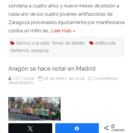
condena a cuatro años y nueve meses de prisión a
cada uno de los cuatro jóvenes antifascistas de
Zaragoza procesados injustamente por manifestarse
contra un mitin de…
Leer más »
Salimos a la calle
,
Temas de debate
antifascista
,
Sentencia
,
zaragoza
Aragón se hace notar en Madrid
CGT Unizar
28 de enero de 2024
Comentarios
en
desactivados
Aragón
se
hace
notar
en
Madrid
0
Twittear
Compartir
COMPARTIR