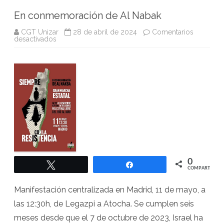
En conmemoración de Al Nabak
CGT Unizar
28 de abril de 2024
Comentarios
en
desactivados
En
conmemoración
de
Al
Nabak
0
Twittear
Compartir
COMPARTIR
Manifestación centralizada en Madrid, 11 de mayo, a
las 12:30h, de Legazpi a Atocha. Se cumplen seis
meses desde que el 7 de octubre de 2023, Israel ha