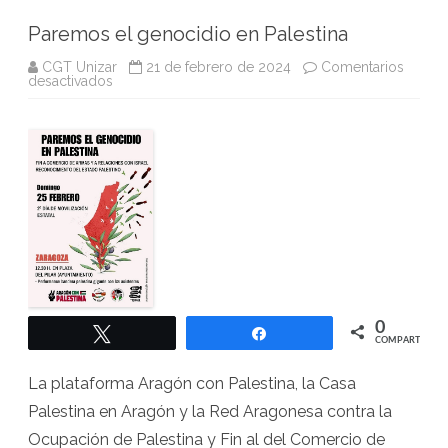
Paremos el genocidio en Palestina
CGT Unizar
21 de febrero de 2024
Comentarios
en
desactivados
Paremos
el
genocidio
en
Palestina
0
Twittear
Compartir
COMPARTIR
La plataforma Aragón con Palestina, la Casa
Palestina en Aragón y la Red Aragonesa contra la
Ocupación de Palestina y Fin al del Comercio de