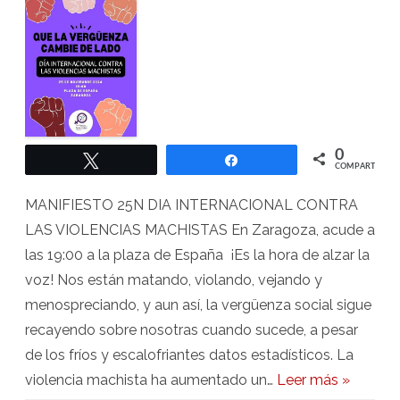
lado!
25-
N
en
Zaragoza
0
Twittear
Compartir
COMPARTIR
MANIFIESTO 25N DIA INTERNACIONAL CONTRA
LAS VIOLENCIAS MACHISTAS En Zaragoza, acude a
las 19:00 a la plaza de España ¡Es la hora de alzar la
voz! Nos están matando, violando, vejando y
menospreciando, y aun así, la vergüenza social sigue
recayendo sobre nosotras cuando sucede, a pesar
de los fríos y escalofriantes datos estadísticos. La
violencia machista ha aumentado un…
Leer más »