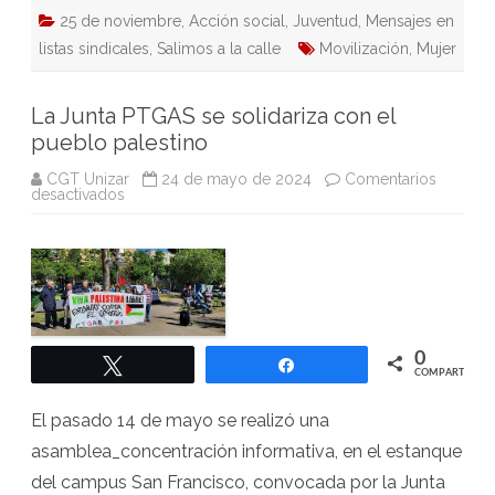
25 de noviembre
,
Acción social
,
Juventud
,
Mensajes en
listas sindicales
,
Salimos a la calle
Movilización
,
Mujer
La Junta PTGAS se solidariza con el
pueblo palestino
CGT Unizar
24 de mayo de 2024
Comentarios
en
desactivados
La
Junta
PTGAS
se
solidariza
con
el
pueblo
palestino
0
Twittear
Compartir
COMPARTIR
El pasado 14 de mayo se realizó una
asamblea_concentración informativa, en el estanque
del campus San Francisco, convocada por la Junta