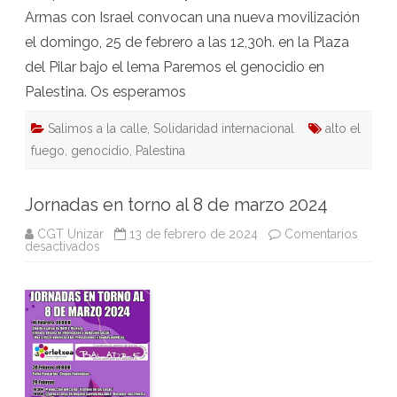
Armas con Israel convocan una nueva movilización
el domingo, 25 de febrero a las 12,30h. en la Plaza
del Pilar bajo el lema Paremos el genocidio en
Palestina. Os esperamos
Salimos a la calle
,
Solidaridad internacional
alto el
fuego
,
genocidio
,
Palestina
Jornadas en torno al 8 de marzo 2024
CGT Unizar
13 de febrero de 2024
Comentarios
en
desactivados
Jornadas
en
torno
al
8
de
marzo
2024