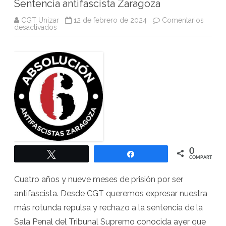
Sentencia antifascista Zaragoza
CGT Unizar
12 de febrero de 2024
Comentarios
en
desactivados
Sentencia
antifascista
Zaragoza
0
Twittear
Compartir
COMPARTIR
Cuatro años y nueve meses de prisión por ser
antifascista. Desde CGT queremos expresar nuestra
más rotunda repulsa y rechazo a la sentencia de la
Sala Penal del Tribunal Supremo conocida ayer que