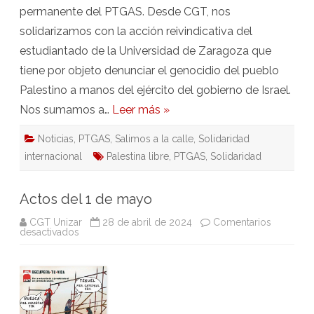
permanente del PTGAS. Desde CGT, nos
solidarizamos con la acción reivindicativa del
estudiantado de la Universidad de Zaragoza que
tiene por objeto denunciar el genocidio del pueblo
Palestino a manos del ejército del gobierno de Israel.
Nos sumamos a…
Leer más »
Noticias
,
PTGAS
,
Salimos a la calle
,
Solidaridad
internacional
Palestina libre
,
PTGAS
,
Solidaridad
Actos del 1 de mayo
CGT Unizar
28 de abril de 2024
Comentarios
en
desactivados
Actos
del
1
de
mayo