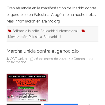
Gran afluencia en la manifestación de Madrid contra
el genocidio en Palestina. Aragón se ha hecho notar.
Más información en arainfo.org
Salimos a la calle
,
Solidaridad internacional
Movilización
,
Palestina
,
Solidaridad
Marcha unida contra el genocidio
CGT Unizar
26 de enero de 2024
Comentarios
en
desactivados
Marcha
unida
contra
el
genocidio