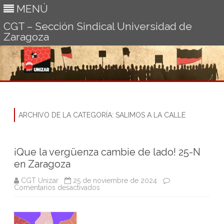
MENÚ
CGT – Sección Sindical Universidad de
Zaragoza
Ir
al
contenido
ARCHIVO DE LA CATEGORÍA:
SALIMOS A LA CALLE
¡Que la vergüenza cambie de lado! 25-N
en Zaragoza
CGT Unizar
25 de noviembre de 2024
en
Comentarios desactivados
¡Que
la
vergüenza
cambie
de