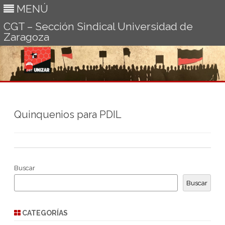
MENÚ
CGT – Sección Sindical Universidad de
Zaragoza
Ir
al
contenido
Quinquenios para PDIL
Buscar
Buscar
CATEGORÍAS